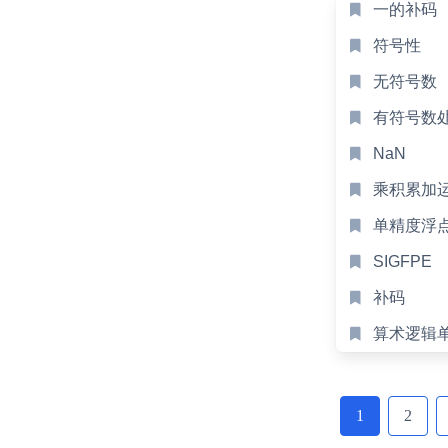
一的补码
符号性
无符号数
有符号数
NaN
乘积累加
单精度浮
SIGFPE
补码
算术逻辑
Posts
navigation
1
2