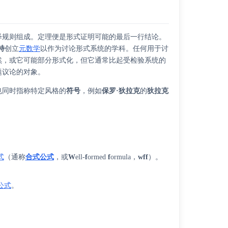
绎规则组成。定理便是形式证明可能的最后一行结论。
特
创立
元数学
以作为讨论形式系统的学科。任何用于讨
然，或它可能部分形式化，但它通常比起受检验系统的
题议论的对象。
也同时指称特定风格的
符号
，例如
保罗·狄拉克
的
狄拉克
式
（通称
合式公式
，或
W
ell-
f
ormed
f
ormula，
wff
）。
。
公式
。