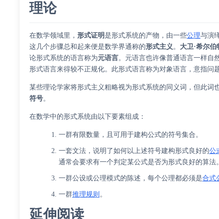
理论
在数学领域里，
形式证明
是形式系统的产物，由一些
公理
与演
这几个步骤总和起来便是数学界通称的
形式主义
。
大卫·希尔伯
论形式系统的语言称为
元语言
。元语言也许像普通语言一样自
形式语言来得较不正规化。此形式语言称为
对象语言
，意指问
某些理论学家将形式主义粗略视为形式系统的同义词，但此词
符号
。
在数学中的形式系统由以下要素组成：
一群有限数量，且可用于建构公式的符号集合。
一套文法，说明了如何以上述符号建构形式良好的
公
通常会要求有一个判定某公式是否为形式良好的算法
一群公设或公理模式的陈述，每个公理都必须是
合式
一群
推理规则
。
延伸阅读