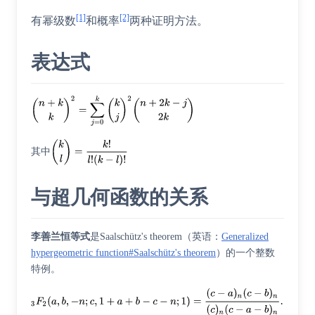
[1]
[2]
有幂级数
和概率
两种证明方法。
表达式
其中
与超几何函数的关系
李善兰恒等式
是
Saalschütz's theorem
（
英语
：
Generalized
hypergeometric function#Saalschütz's theorem
）
的一个整数
特例。