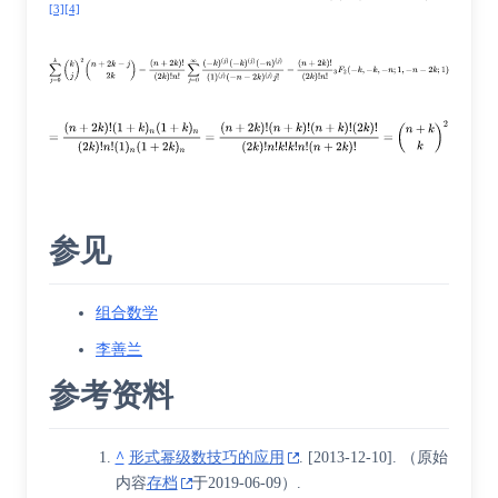
[3]
[4]
参见
组合数学
李善兰
参考资料
^
形式幂级数技巧的应用
.
[
2013-12-10
]
. （原始
内容
存档
于2019-06-09）.