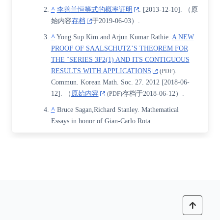
^
李善兰恒等式的概率证明
.
[
2013-12-10
]
. （原
始内容
存档
于2019-06-03）.
^
Yong Sup Kim and Arjun Kumar Rathie.
A NEW
PROOF OF SAALSCHUTZ’S THEOREM FOR
THE ¨SERIES 3F2(1) AND ITS CONTIGUOUS
RESULTS WITH APPLICATIONS
.
(PDF)
Commun. Korean Math. Soc. 27. 2012
[
2018-06-
12
]
. （
原始内容
存档于2018-06-12）.
(PDF)
^
Bruce Sagan,Richard Stanley. Mathematical
Essays in honor of Gian-Carlo Rota.