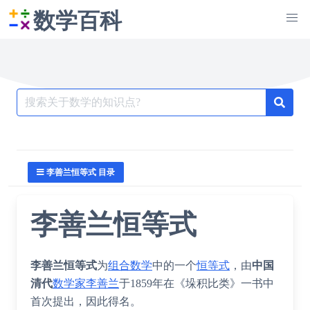
数学百科
Search
for:
李善兰恒等式 目录
李善兰恒等式
李善兰恒等式
为
组合数学
中的一个
恒等式
，由
中国
清代
数学家
李善兰
于1859年在《
垛积比类
》一书中
首次提出，因此得名。