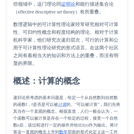
些领域中，这门理论同
证明论
和
能行描述集合论
（effective descriptive set theory）有所重叠。
数理逻辑中的可计算性理论家经常研究相对可计算
性、可归约性概念和程度结构的理论。相对于计算
机科学家，他们研究次递归层次，可行的计算和公
用于可计算性理论研究的形式语言。在这两个社区
之间有着相当大的知识和方法上的重叠，而没有明
显的界限。
概述：计算的概念
递归论所考虑的基本问题是，给定一个从自然数到自然数
的函数f，f是否是可以被
计算
的。“可以被计算”，我们先将
其当作一个直观的概念。根据直觉，人们一般会认为，一
个函数可以被计算是存在一个给定的过程，接受一个自然
数n后，该过程进行一定的操作并给出f(n)作为输出。将计
算这一直观的概念上升到
数学
层面的
形式化
定义这一工作