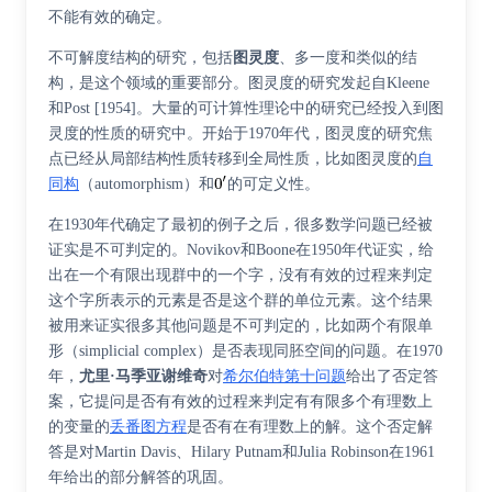
不能有效的确定。
不可解度结构的研究，包括
图灵度
、
多一度
和类似的结
构，是这个领域的重要部分。图灵度的研究发起自Kleene
和Post [1954]。大量的可计算性理论中的研究已经投入到图
灵度的性质的研究中。开始于1970年代，图灵度的研究焦
点已经从局部结构性质转移到全局性质，比如图灵度的
自
同构
（automorphism）和
的可定义性。
在1930年代确定了最初的例子之后，很多数学问题已经被
证实是不可判定的。Novikov和Boone在1950年代证实，给
出在一个有限出现群中的一个字，没有有效的过程来判定
这个字所表示的元素是否是这个群的单位元素。这个结果
被用来证实很多其他问题是不可判定的，比如两个有限单
形（simplicial complex）是否表现同胚空间的问题。在1970
年，
尤里·马季亚谢维奇
对
希尔伯特第十问题
给出了否定答
案，它提问是否有有效的过程来判定有有限多个有理数上
的变量的
丢番图方程
是否有在有理数上的解。这个否定解
答是对Martin Davis、Hilary Putnam和Julia Robinson在1961
年给出的部分解答的巩固。