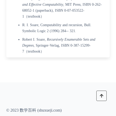
and Effective Computability
, MIT Press,
ISBN 0-262-
68052-1
(paperback),
ISBN 0-07-053522-
1
（textbook）
R. I. Soare, Computability and recursion, Bull.
Symbolic Logic 2 (1996) 284-- 321.
Robert I. Soare,
Recursively Enumerable Sets and
Degrees
, Springer-Verlag,
ISBN 0-387-15299-
7
（textbook）
© 2023 数学百科 (shuxueji.com)