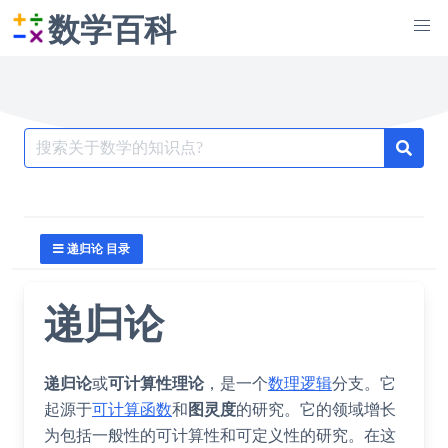
数学百科
Search
for:
递归论 目录
递归论
递归论
或
可计算性理论
，是一个
数理逻辑
分支。它
起源于
可计算函数
和
图灵度
的研究。它的领域增长
为包括一般性的可计算性和可定义性的研究。在这