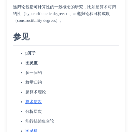
递归论包括可计算性的一般概念的研究，比如
超算术可归
约性
（hyperarithmetic degrees）、α-递归论和可构成度
（constructibility degrees）。
参见
μ算子
图灵度
多一归约
枚举归约
超算术理论
算术层次
分析层次
能行描述集合论
图灵机