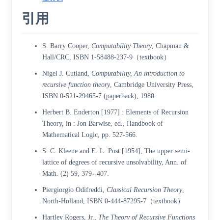
引用
S. Barry Cooper,
Computability Theory
, Chapman &
Hall/CRC,
ISBN 1-58488-237-9
（textbook）
Nigel J. Cutland,
Computability, An introduction to
recursive function theory
, Cambridge University Press,
ISBN 0-521-29465-7
(paperback), 1980.
Herbert B. Enderton [1977] : Elements of Recursion
Theory, in : Jon Barwise, ed., Handbook of
Mathematical Logic, pp. 527-566.
S. C. Kleene and E. L. Post [1954], The upper semi-
lattice of degrees of recursive unsolvability, Ann. of
Math. (2) 59, 379--407.
Piergiorgio Odifreddi,
Classical Recursion Theory
,
North-Holland,
ISBN 0-444-87295-7
（textbook）
Hartley Rogers, Jr.,
The Theory of Recursive Functions