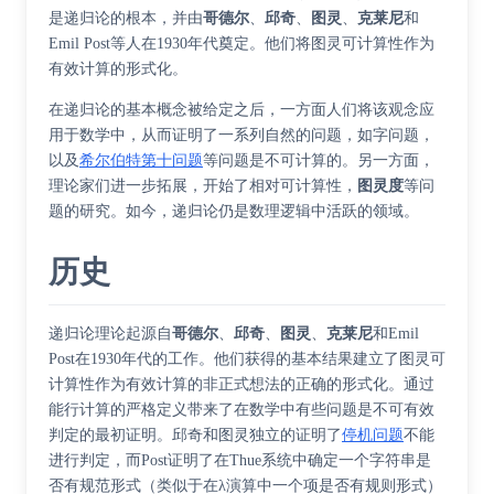
是递归论的根本，并由
哥德尔
、
邱奇
、
图灵
、
克莱尼
和
Emil Post
等人在1930年代奠定。他们将
图灵可计算性
作为
有效计算的形式化。
在递归论的基本概念被给定之后，一方面人们将该观念应
用于数学中，从而证明了一系列自然的问题，如
字问题
，
以及
希尔伯特第十问题
等问题是不可计算的。另一方面，
理论家们进一步拓展，开始了相对可计算性，
图灵度
等问
题的研究。如今，递归论仍是数理逻辑中活跃的领域。
历史
递归论理论起源自
哥德尔
、
邱奇
、
图灵
、
克莱尼
和
Emil
Post
在1930年代的工作。他们获得的基本结果建立了图灵可
计算性作为有效计算的非正式想法的正确的形式化。通过
能行计算的严格定义带来了在数学中有些问题是不可有效
判定的最初证明。邱奇和图灵独立的证明了
停机问题
不能
进行判定，而Post证明了在Thue系统中确定一个字符串是
否有规范形式（类似于在λ演算中一个项是否有规则形式）