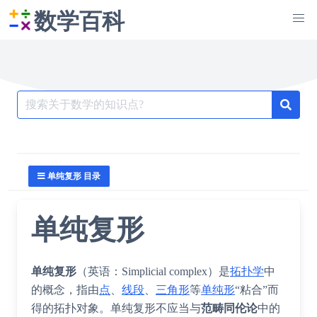
数学百科
Search
for:
单纯复形 目录
单纯复形
单纯复形
（英语：
Simplicial complex
）是
拓扑学
中
的概念，指由
点
、
线段
、
三角形
等
单纯形
“粘合”而
得的拓扑对象。单纯复形不应当与
范畴
同伦论
中的