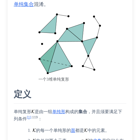
单纯集合
混淆。
一个3维单纯复形
定义
单纯复形
是由一组
单纯形
构成的
集合
，并且须要满足下
[1]
:
119
列条件
：
的每一个单纯形的
面
都是
中的元素。