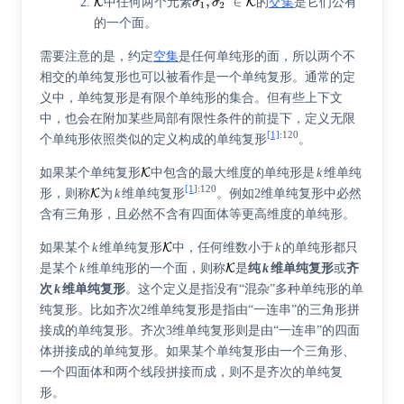
中任何两个元素
的
交集
是它们公有
的一个面。
需要注意的是，约定
空集
是任何单纯形的面，所以两个不
相交的单纯复形也可以被看作是一个单纯复形。通常的定
义中，单纯复形是有限个单纯形的集合。但有些上下文
中，也会在附加某些局部有限性条件的前提下，定义无限
[1]
:
120
个单纯形依照类似的定义构成的单纯复形
。
如果某个单纯复形
中包含的最大维度的单纯形是
k
维单纯
[1]
:
120
形，则称
为
k
维单纯复形
。例如2维单纯复形中必然
含有三角形，且必然不含有四面体等更高维度的单纯形。
如果某个
k
维单纯复形
中，任何维数小于
k
的单纯形都只
是某个
k
维单纯形的一个面，则称
是
纯
k
维单纯复形
或
齐
次
k
维单纯复形
。这个定义是指没有“混杂”多种单纯形的单
纯复形。比如齐次2维单纯复形是指由“一连串”的三角形拼
接成的单纯复形。齐次3维单纯复形则是由“一连串”的四面
体拼接成的单纯复形。如果某个单纯复形由一个三角形、
一个四面体和两个线段拼接而成，则不是齐次的单纯复
形。