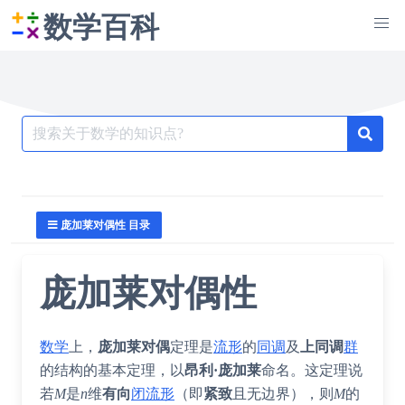
数学百科
Search
for:
庞加莱对偶性 目录
庞加莱对偶性
数学
上，
庞加莱对偶
定理是
流形
的
同调
及
上同调
群
的结构的基本定理，以
昂利·庞加莱
命名。这定理说
若
M
是
n
维
有向
闭流形
（即
紧致
且无边界），则
M
的