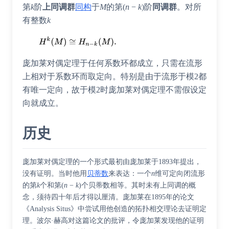
第
k
阶
上同调群
同构
于
M
的第(
n
−
k
)阶
同调群
。对所
有整数
k
庞加莱对偶定理于任何系数环都成立，只需在流形
上相对于系数环而取定向。特别是由于流形于模2都
有唯一定向，故于模2时庞加莱对偶定理不需假设定
向就成立。
历史
庞加莱对偶定理的一个形式最初由庞加莱于1893年提出，
没有证明。当时他用
贝蒂数
来表达：一个
n
维可定向闭流形
的第
k
个和第(
n
−
k
)个贝蒂数相等。其时未有上同调的概
念，须待四十年后才得以厘清。庞加莱在1895年的论文
《Analysis Situs》中尝试用他创造的拓扑相交理论去证明定
理。
波尔·赫高
对这篇论文的批评，令庞加莱发现他的证明