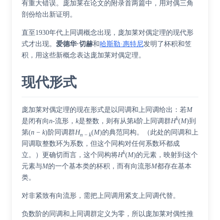
有重大错误。庞加莱在论文的附录首两篇中，用对偶三角
剖份给出新证明。
直至1930年代上同调概念出现，庞加莱对偶定理的现代形
式才出现。
爱德华·切赫
和
哈斯勒·惠特尼
发明了
杯积
和
笠
积
，用这些新概念表达庞加莱对偶定理。
现代形式
庞加莱对偶定理的现在形式是以同调和上同调给出：若
M
k
是闭有向
n
-流形，
k
是整数，则有从第
k
阶上同调群
H
(
M
)到
第(
n
−
k
)阶同调群
H
(
M
)的典范同构。（此处的同调和上
n
−
k
同调取整数环为系数，但这个同构对任何系数环都成
k
立。）更确切而言，这个同构将
H
(
M
)的元素，映射到这个
元素与
M
的一个
基本类
的
杯积
，而有向流形
M
都存在基本
类。
对非紧致有向流形，需把上同调用
紧支上同调
代替。
负数阶的同调和上同调群定义为零，所以庞加莱对偶性推