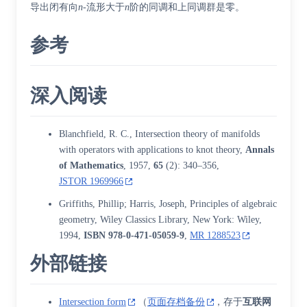
导出闭有向
n
-流形大于
n
阶的同调和上同调群是零。
参考
深入阅读
Blanchfield, R. C., Intersection theory of manifolds
with operators with applications to knot theory,
Annals
of Mathematics
, 1957,
65
(2): 340–356,
JSTOR 1969966
Griffiths, Phillip
;
Harris, Joseph
, Principles of algebraic
geometry, Wiley Classics Library, New York: Wiley,
1994,
ISBN
978-0-471-05059-9
,
MR 1288523
外部链接
Intersection form
（
页面存档备份
，存于
互联网