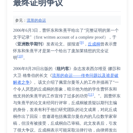
最终证明争议
参见：
流形的命运
2006年6月3日，曹怀东和朱熹平给出了“完整证明的第一个
文字记录”（first written account of a complete proof），于
[9]
《
亚洲数学期刊
》发表论文。据报道
，
丘成桐
曾表示曹
怀东和朱熹平才是第一个给出了庞加莱猜想的完全证
[10]
明
。
2006年8月28日出版的《
纽约客
》杂志发表西尔维亚·娜莎和
大卫·格鲁伯的长文《
流形的命运——传奇问题以及谁是破
解者之争
》。该文介绍了佩雷尔曼等人的工作并描画了“一
个令人厌恶的丘成桐的形象，暗示他为他的学生曹怀东和
[11]
他支持的朱熹平的工作宣传了过多的功劳
。”。因曹怀东
与朱熹平的论文未经同行评审，丘成桐被质疑以期刊主编
的身份，发表有利于他们研究团队的论文成果，对此丘成
桐作出了回应：曾邀请包括佩雷尔曼在内的几位数学家审
稿，但没有被接受，丘成桐自己审稿。此文发表后，引发
了很大争议。丘成桐表示可能采取法律行动，由律师发出