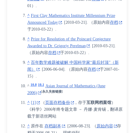
01）.
^
First Clay Mathematics Institute Millennium Prize
Announced Today
.
[
2010-03-21
]
. （原始内容
存档
于2010-03-22）.
^
Prize for Resolution of the Poincaré Conjecture
Awarded to Dr. Grigoriy Perelman
.
[
2010-03-21
]
.
（原始内容
存档
于2010-03-22）.
^
百年数学难题被破解 中国科学家“最后封顶”（新
闻）
.
[
2006-06-04
]
. （原始内容
存档
于2007-01-
15）.
10.0
10.1
^
Asian Journal of Mathematics (June
[
永久失效链接
]
2006)
^
[1]
（
页面存档备份
，存于
互联网档案馆
）
《科学》2006年终专题文章 － 丹娜·麦肯锡，翻译原
载于新语丝网站
^
原作在
存档副本
.
[
2006-08-23
]
. （
原始内容
存
档于2006-08-21）.
, 现移动到