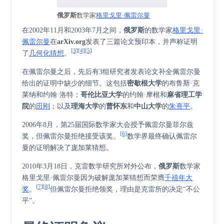
俄罗斯
数学家
格里戈里·佩雷尔曼
在2002年11月和2003年7月之间，
俄罗斯
的数学家
格里戈里·
佩雷尔曼
在
arXiv.org
发表了三篇论文预印本，并声称证明
[3]
[4]
[5]
了
几何化猜想
。
在佩雷尔曼之后，先后有3组研究者发表论文补全佩雷尔曼
给出的证明中缺少的细节。这包括
密歇根大学
的布鲁斯·克
莱纳和约翰·洛特；
哥伦比亚大学
的约翰·摩根和
麻省理工学
院
的
田刚
；以及
理海大学
的
曹怀东
和
中山大学
的
朱熹平
。
2006年8月，第25届国际数学家大会授予佩雷尔曼菲尔兹
[6]
奖，但佩雷尔曼拒绝接受该奖。
数学界最终确认佩雷尔
曼的证明解决了庞加莱猜想。
2010年3月18日，克雷数学研究所对外公布，
俄罗斯
数学家
格里戈里·佩雷尔曼因为破解庞加莱猜想而荣膺
千禧年大
[7]
[8]
奖
。
但佩雷尔曼拒绝领奖，理由是克雷所的决定“不公
平”。