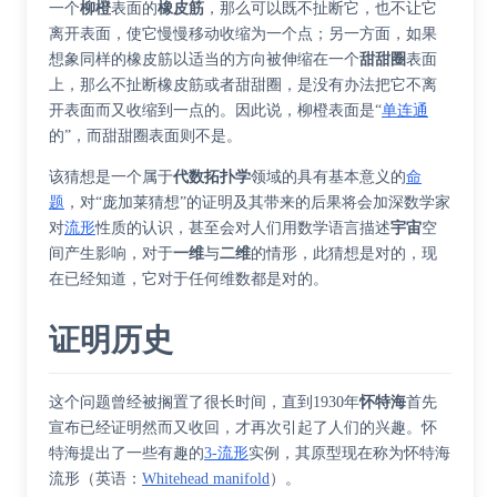
一个
柳橙
表面的
橡皮筋
，那么可以既不扯断它，也不让它
离开表面，使它慢慢移动收缩为一个点；另一方面，如果
想象同样的橡皮筋以适当的方向被伸缩在一个
甜甜圈
表面
上，那么不扯断橡皮筋或者甜甜圈，是没有办法把它不离
开表面而又收缩到一点的。因此说，柳橙表面是“
单连通
的”，而甜甜圈表面则不是。
该猜想是一个属于
代数拓扑学
领域的具有基本意义的
命
题
，对“庞加莱猜想”的证明及其带来的后果将会加深数学家
对
流形
性质的认识，甚至会对人们用
数学语言
描述
宇宙
空
间产生影响，对于
一维
与
二维
的情形，此猜想是对的，现
在已经知道，它对于任何维数都是对的。
证明历史
这个问题曾经被搁置了很长时间，直到1930年
怀特海
首先
宣布已经证明然而又收回，才再次引起了人们的兴趣。怀
特海提出了一些有趣的
3-流形
实例，其原型现在称为
怀特海
流形
（
英语
：
Whitehead manifold
）
。