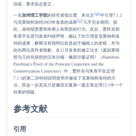
信函，要求杂志更正。
[10]
一名
加州理工学院
的研究者指出曹、朱论文
中引理7.1.2
[12]
与克莱纳和洛特2003年发表的成果
几乎完全相同。据
此，洛特指责曹和朱两人有剽窃的行为。此后，曹怀东和
朱熹平在原刊发表纠错声明，确认了此引理是克莱纳和洛
特的成果，解释没有指明出处是由于编辑上的差错，并为
此向两位原作者致歉。在12月发表的修正论文《庞加莱猜
想与几何化猜想的汉米尔顿－佩雷尔曼证明》（Hamilton-
Perelman's Proof of the Poincare Conjecture and the
Geometrization Conjecture）中，曹怀东与朱熹平在定理
7.1.1的第二步特别说明使用并修改了克莱纳和洛特的方
法，而这一步其实只是佩雷尔曼第一篇文章定理12.1中一个
结果的弱版。
参考文献
引用