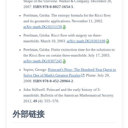
Shape of the Universe.
Walker & Company
. December 26,
2007.
ISBN
978-0-8027-1654-5
.
Perelman, Grisha. The entropy formula for the Ricci flow
and its geometric applications. November 11, 2002.
arXiv:math.DG/0211159
.
Perelman, Grisha. Ricci flow with surgery on three-
manifolds. March 10, 2003.
arXiv:math.DG/0303109
.
Perelman, Grisha. Finite extinction time for the solutions to
the Ricci flow on certain three-manifolds. July 17, 2003.
arXiv:math.DG/0307245
.
Szpiro, George.
Poincaré's Prize: The Hundred-Year Quest to
Solve One of Math's Greatest Puzzles
.
Plume
. July 29,
2008.
ISBN
978-0-452-28964-2
.
John Stillwell. Poincaré and the early history of 3-
manifolds. Bulletin of the American Mathematical Society.
2012,
49
(4): 555–576.
外部链接