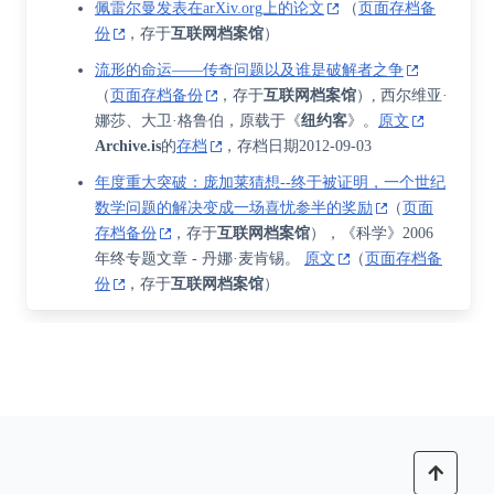
佩雷尔曼发表在arXiv.org上的论文
（
页面存档备
份
，存于
互联网档案馆
）
流形的命运——传奇问题以及谁是破解者之争
（
页面存档备份
，存于
互联网档案馆
）, 西尔维亚·
娜莎、大卫·格鲁伯，原载于《
纽约客
》。
原文
Archive.is
的
存档
，存档日期2012-09-03
年度重大突破：庞加莱猜想--终于被证明，一个世纪
数学问题的解决变成一场喜忧参半的奖励
（
页面
存档备份
，存于
互联网档案馆
），《科学》2006
年终专题文章 - 丹娜·麦肯锡。
原文
（
页面存档备
份
，存于
互联网档案馆
）