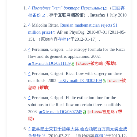
^
Последнее "нет" доктора Перельмана
（
页面存
档备份
，存于
互联网档案馆
）,
Interfax
1 July 2010
^
Malcolm Ritter.
Russian mathematician rejects $1
million prize
.
AP
on
PhysOrg
. 2010-07-01
[
2011-05-
15
]
. （原始内容
存档
于2012-01-17）.
^
Perelman, Grigori
. The entropy formula for the Ricci
flow and its geometric applications. 2002.
arXiv:math.DG/0211159
被忽略 (
帮助
)
.
|class=
^
Perelman, Grigori. Ricci flow with surgery on three-
manifolds. 2003.
arXiv:math.DG/0303109
被
|class=
忽略 (
帮助
)
.
^
Perelman, Grigori. Finite extinction time for the
solutions to the Ricci flow on certain three-manifolds.
2003.
arXiv:math.DG/0307245
被忽略 (
帮
|class=
助
)
.
^
数学隐士荣获千禧年大奖 会否领取百万美元奖金成
为悬疑
.
[
2010-03-21
]
. （原始内容
存档
于2010-12-