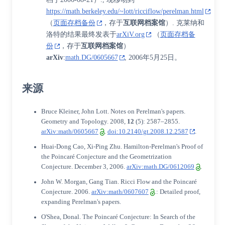
https://math.berkeley.edu/~lott/ricciflow/perelman.html
（
页面存档备份
，存于
互联网档案馆
）. 克莱纳和
洛特的结果最终发表于
arXiV.org
（
页面存档备
份
，存于
互联网档案馆
）
arXiv
:
math.DG/0605667
, 2006年5月25日。
来源
Bruce Kleiner, John Lott. Notes on Perelman's papers.
Geometry and Topology. 2008,
12
(5): 2587–2855.
arXiv:math/0605667
.
doi:10.2140/gt.2008.12.2587
.
Huai-Dong Cao, Xi-Ping Zhu. Hamilton-Perelman's Proof of
the Poincaré Conjecture and the Geometrization
Conjecture. December 3, 2006.
arXiv:math.DG/0612069
.
John W. Morgan, Gang Tian. Ricci Flow and the Poincaré
Conjecture. 2006.
arXiv:math/0607607
.
: Detailed proof,
expanding Perelman's papers.
O'Shea, Donal. The Poincaré Conjecture: In Search of the