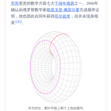
究所
悬赏的数学方面七大
千禧年难题
之一。2006年
确认由俄罗斯数学家
格里戈里·佩雷尔曼
完成最终证
明，他也因此在同年获得
菲尔兹奖
，但并未现身领
[1]
[2]
奖
。
作为对比，图中环面上两个上色的圆均