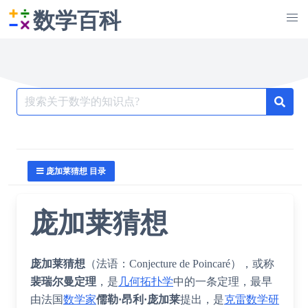
数学百科
Search
for:
庞加莱猜想 目录
庞加莱猜想
庞加莱猜想
（法语：
Conjecture de Poincaré
），或称
裴瑞尔曼定理
，是
几何拓扑学
中的一条定理，最早
由法国
数学家
儒勒·昂利·庞加莱
提出，是
克雷数学研