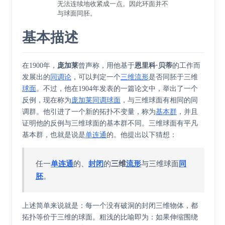
无法连续地收紧成一点。因此环面并不
与球面同胚。
基本描述
在1900年，
庞加莱
曾声称，用他基于
恩里科·贝蒂
的工作而
发展出的
同调论
，可以判定一个
三维流形
是否同胚于三维
球面
。不过，他在1904年发表的一篇论文中，举出了一个
反例，现在称为
庞加莱同调球面
，与三维球面有相同的同
调群。他引进了一个新的拓扑不变量，称为
基本群
，并且
证明他的反例与三维球面的基本群不同。三维球面有平凡
基本群，也就是说是
单连通
的。他提出以下猜想：
单连通
封闭
三维
流形
同
任一
的、
的
与三维球面
胚
。
上述简单来说就是：每一个没有破洞的封闭三维物体，都
拓扑等价
于三维的球面。粗浅的比喻即为：如果伸缩围绕