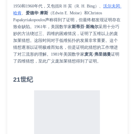
1950和1960年代，又包括R·H·宾（R. H. Bing）、
沃尔夫冈·
哈肯
、
爱德华·摩斯
（Edwin E. Moise）和Christos
Papakyriakopoulos声称得到了证明，但最终都发现证明存在
致命缺陷。1961年，美国数学家
斯蒂芬·斯梅尔
采用十分巧
妙的方法绕过三、四维的困难情况，证明了五维以上的庞
加莱猜想。这段时间对于低维拓扑的发展非常重要。这个
猜想逐渐以证明极难而知名，但是证明此猜想的工作增进
了对三流形的理解。1981年美国数学家
麦克·弗里德曼
证明
了四维猜想，至此广义庞加莱猜想得到了证明。
21世纪