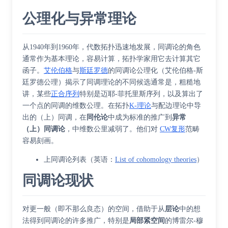
公理化与异常理论
从1940年到1960年，代数拓扑迅速地发展，同调论的角色
通常作为基本理论，容易计算，拓扑学家用它去计算其它
函子。
艾伦伯格
与
斯廷罗德
的同调论公理化（
艾伦伯格-斯
廷罗德公理
）揭示了同调理论的不同候选通常是，粗糙地
讲，某些
正合序列
特别是
迈耶-菲托里斯序列
，以及算出了
一个点的同调的维数公理。在拓扑
K-理论
与
配边理论
中导
出的（上）同调，在
同伦论
中成为标准的推广到
异常
（上）同调论
，中维数公里减弱了。他们对
CW复形
范畴
容易刻画。
上同调论列表
（
英语
：
List of cohomology theories
）
同调论现状
对更一般（即不那么良态）的空间，借助于从
层论
中的想
法得到同调论的许多推广，特别是
局部紧空间
的
博雷尔-穆