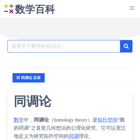
数学百科
Search
for:
同调论 目录
同调论
数学
中，
同调论
（
homology theory
）是
拓扑空间
“圈
的同调”之直觉几何想法的公理化研究。它可以宽泛
地定义为研究拓扑空间的
同调
理论。