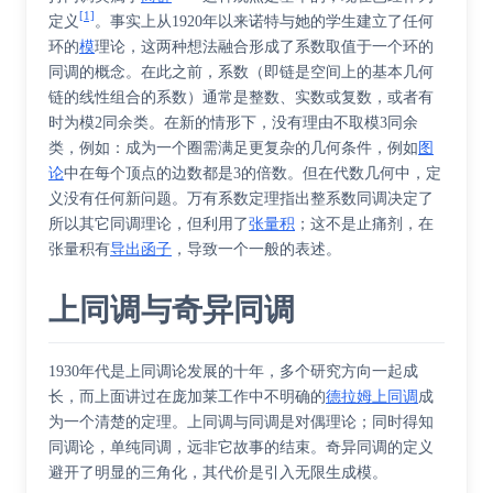
[1]
定义
。事实上从1920年以来诺特与她的学生建立了任何
环的
模
理论，这两种想法融合形成了系数取值于一个环的
同调的概念。在此之前，系数（即链是空间上的基本几何
链的线性组合的系数）通常是整数、实数或复数，或者有
时为模2同余类。在新的情形下，没有理由不取模3同余
类，例如：成为一个圈需满足更复杂的几何条件，例如
图
论
中在每个顶点的边数都是3的倍数。但在代数几何中，定
义没有任何新问题。
万有系数定理
指出整系数同调决定了
所以其它同调理论，但利用了
张量积
；这不是止痛剂，在
张量积有
导出函子
，导致一个一般的表述。
上同调与奇异同调
1930年代是
上同调论
发展的十年，多个研究方向一起成
长，而上面讲过在庞加莱工作中不明确的
德拉姆上同调
成
为一个清楚的定理。上同调与同调是对偶理论；同时得知
同调论，
单纯同调
，远非它故事的结束。
奇异同调
的定义
避开了明显的三角化，其代价是引入无限生成模。