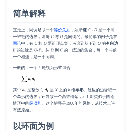
简单解释
直觉上，同调是取一个
等价关系
，如果
链
C
-
D
是一个高
一维链的边界，则链
C
与
D
是同调的。最简单的例子是在
图论
中，有
C
和
D
两组顶点集，考虑到从
P
到
Q
的
有向边
E
的边缘是
Q
-
P
。从
D
到
C
的一些边的集合，每一个与前
一个相连，是一个同调。
一般的，一个
k
-链视为形式组合
其中
是整数而
是
X
上的
k
-维
单形
。这里的边缘取一
个单形的边界；它导致一个高维概念，
k
=1 即类似于图论
情形中的
裂项和
。这个解释是1900年的风格，从技术上讲
有些原始。
以环面为例