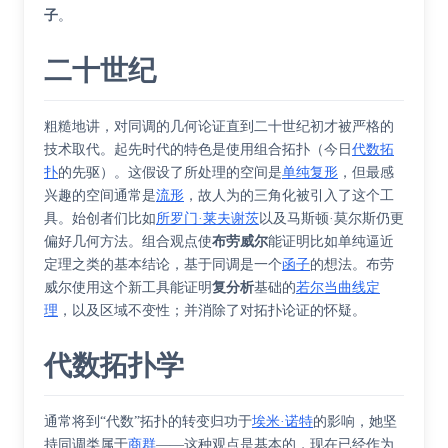
子
。
二十世纪
粗糙地讲，对同调的几何论证直到二十世纪初才被严格的
技术取代。起先时代的特色是使用
组合拓扑
（今日
代数拓
扑
的先驱）。这假设了所处理的空间是
单纯复形
，但最感
兴趣的空间通常是
流形
，故人为的
三角化
被引入了这个工
具。始创者们比如
所罗门·莱夫谢茨
以及
马斯顿·莫尔斯
仍更
偏好几何方法。组合观点使
布劳威尔
能证明比如
单纯逼近
定理
之类的基本结论，基于同调是一个
函子
的想法。布劳
威尔使用这个新工具能证明
复分析
基础的
若尔当曲线定
理
，以及
区域不变性
；并消除了对拓扑论证的怀疑。
代数拓扑学
通常将到“代数”拓扑的转变归功于
埃米·诺特
的影响，她坚
持同调类属于
商群
——这种观点是基本的，现在已经作为