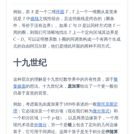
例如，若
X
是一个二维
环面
T
，
T
上一个一维圈从直觉来
说是
T
中
曲线
之线性组合，且这些曲线是闭合的（圈条
件，等价于没有边界）。如果
C
与
D
是以同样方式绕
T
一
周的圈，则我们可清晰地找出
T
上一个定向区域其边界是
C
−
D
。可以证明整系数 1-圈的同调类构成一个有两个生成
元的
自由阿贝尔群
，他们是绕此环面的两种不同方式。
十九世纪
这种层次的理解是十九世纪数学界中的共有性质，源于
黎
曼曲面
的想法。十九世纪末，
庞加莱
给出了一个更一般但
仍基于直觉的背景。
例如，考虑最先由庞加莱于1899年表述的一般
斯托克斯定
理
：它必须涉及一个积分项（现在我们称为
微分形式
）和
一个积分区域（一个
p
-链），以及两类边缘算子，一个用
现代术语是
外微分
，另一个是
链
上包含了定向的几何边缘
算子，它可用于同调论。这两个算子是关于积分是
伴随算