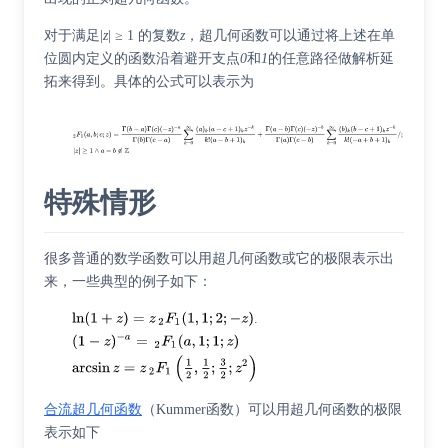
对于满足|
z
| ≥ 1 的复数
z
，超几何函数可以通过将上述在单
位圆内定义的函数沿着避开支点
0
和
1
的任意路径做解析延
拓来得到。具体的公式可以表示为
特殊情形
很多普通的数学函数可以用超几何函数或它的极限表示出
来，一些典型的例子如下：
.
合流超几何函数
（Kummer函数）可以用超几何函数的极限
表示如下