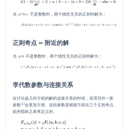
当
a+b-c
不是整数时，两个线性无关的正则特解为：
正则奇点 ∞ 附近的解
当
a-b
不是整数时，两个线性无关的正则特解为：
李代数参数与连接关系
在讨论超几何方程的解的连接关系的时候，采用另外一套
[1]
参数
会更加方便。这组参数是根据方程在三个正则奇点
处的指标之差来定义的。