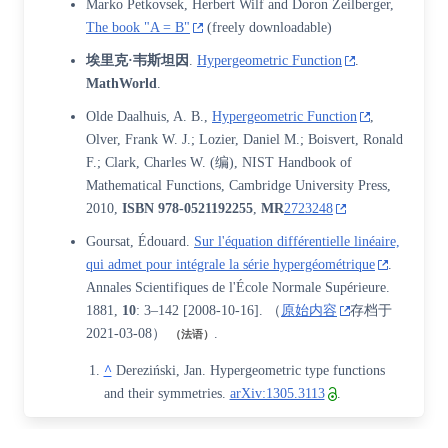
Marko Petkovsek, Herbert Wilf and Doron Zeilberger,
The book "A = B"
(freely downloadable)
埃里克·韦斯坦因
.
Hypergeometric Function
.
MathWorld
.
Olde Daalhuis, A. B.,
Hypergeometric Function
,
Olver, Frank W. J.
; Lozier, Daniel M.; Boisvert, Ronald
F.; Clark, Charles W. (编),
NIST Handbook of
Mathematical Functions
, Cambridge University Press,
2010,
ISBN
978-0521192255
,
MR
2723248
Goursat, Édouard.
Sur l'équation différentielle linéaire,
qui admet pour intégrale la série hypergéométrique
.
Annales Scientifiques de l'École Normale Supérieure.
1881,
10
: 3–142
[
2008-10-16
]
. （
原始内容
存档于
2021-03-08）
.
（法语）
^
Dereziński, Jan. Hypergeometric type functions
and their symmetries.
arXiv:1305.3113
.