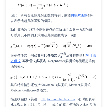
因此，所有合流超几何函数的特例，例如
贝塞尔函数
都可
以表示成超几何函数的极限。
勒让德函数
是有3个正则奇点的二阶线性常微分方程的解，
可以用以不同的形式用超几何函数表示，例如
(α,β)
很多多项式，例如
贾可比多项式
P
及其特殊情形
勒让德
n
多项式
,
车比雪夫多项式
,
Gegenbauer多项式
都能用超几何
函数表示
其它特殊情形还包括
Krawtchouk多项式
,
Meixner多项式
,
Meixner–Pollaczek多项式
。
椭圆模函数
（
英语
：
Elliptic modular function
）
有时能表示
成参数
a
,
b
,
c
是1, 1/2, 1/3, ... 或 0 的超几何函数之比的反函