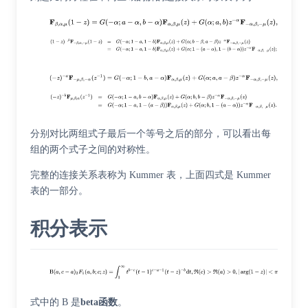
分别对比两组式子最后一个等号之后的部分，可以看出每
组的两个式子之间的对称性。
完整的连接关系表称为 Kummer 表，上面四式是 Kummer
表的一部分。
积分表示
式中的 Β 是
beta函数
。