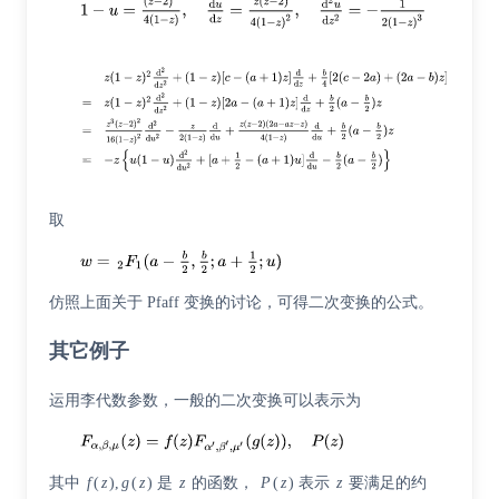
取
仿照上面关于 Pfaff 变换的讨论，可得二次变换的公式。
其它例子
运用李代数参数，一般的二次变换可以表示为
其中
f
(
z
),
g
(
z
) 是
z
的函数，
P
(
z
) 表示
z
要满足的约