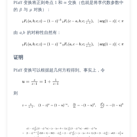
Pfaff 变换将正则奇点 1 和 ∞ 交换（也就是将李代数参数中
的
β
与
μ
对换）：
由
a,b
的对称性自然有：
证明
Pfaff 变换可以根据超几何方程得到。事实上，令
则