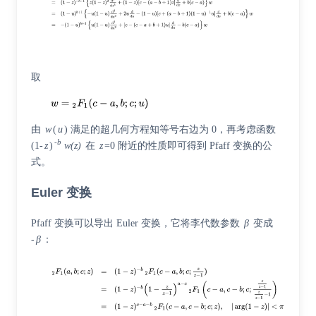
取
由
w
(
u
) 满足的超几何方程知等号右边为 0，再考虑函数
-b
(1-
z
)
w(z)
在
z
=0 附近的性质即可得到 Pfaff 变换的公
式。
Euler 变换
Pfaff 变换可以导出 Euler 变换，它将李代数参数
β
变成
-
β
：