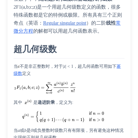
2F1(a,b;c;z)是一个用超几何级数定义的函数，很多
特殊函数都是它的特例或极限。所有具有三个
正则
奇点
（
英语
：
Regular singular point
）
的二阶
线性
常
微分方程
的解都可以用超几何函数表示。
超几何级数
当
不是非正整数时，对于|
z
| < 1，超几何函数可用如下
幂
级数
定义
其中
是
递进阶乘
，定义为:
当
a
或
b
是
0
或负整数时级数只有有限项，另有避免这种情况
出现的正则超几何函数。