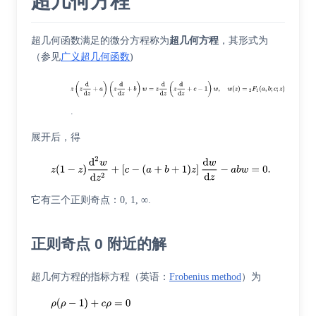
超几何方程
超几何函数满足的微分方程称为
超几何方程
，其形式为
（参见
广义超几何函数
)
.
展开后，得
它有三个正则奇点：0, 1, ∞.
正则奇点 0 附近的解
超几何方程的
指标方程
（
英语
：
Frobenius method
）
为