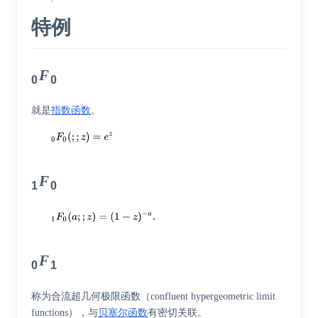
特例
F
0
0
就是
指数函数
。
F
1
0
F
0
1
称为合流超几何极限函数（confluent hypergeometric limit
functions），与
贝塞尔函数
有密切关联。