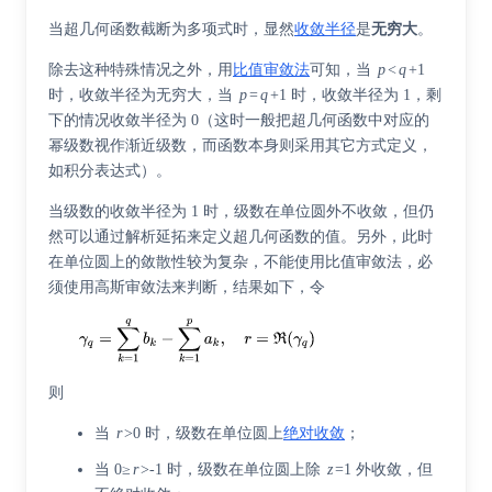
当超几何函数截断为多项式时，显然
收敛半径
是
无穷大
。
除去这种特殊情况之外，用
比值审敛法
可知，当
p
<
q
+1
时，收敛半径为无穷大，当
p
=
q
+1 时，收敛半径为 1，剩
下的情况收敛半径为 0（这时一般把超几何函数中对应的
幂级数视作渐近级数，而函数本身则采用其它方式定义，
如积分表达式）。
当级数的收敛半径为 1 时，级数在单位圆外不收敛，但仍
然可以通过解析延拓来定义超几何函数的值。另外，此时
在单位圆上的敛散性较为复杂，不能使用比值审敛法，必
须使用高斯审敛法来判断，结果如下，令
则
当
r
>0 时，级数在单位圆上
绝对收敛
；
当 0≥
r
>-1 时，级数在单位圆上除
z
=1 外收敛，但