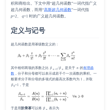
积和商给出。下文中用“超几何函数”一词代指广义
超几何函数，而用“
高斯超几何函数
”一词代指
p
=2
、
q
=1
时的广义超几何函数。
定义与记号
超几何函数是用幂级数定义的：
其中相邻两项的系数之比
β
/
β
是关于
n
的
有理函
n
+1
n
数
，分子和分母都可以表示成若干个一次函数的乘积。一
般要求分子和分母的多项式的最高次系数均为 1，并取
β
=1，于是
0
于是用
阶乘幂
可以将
β
表示为
n