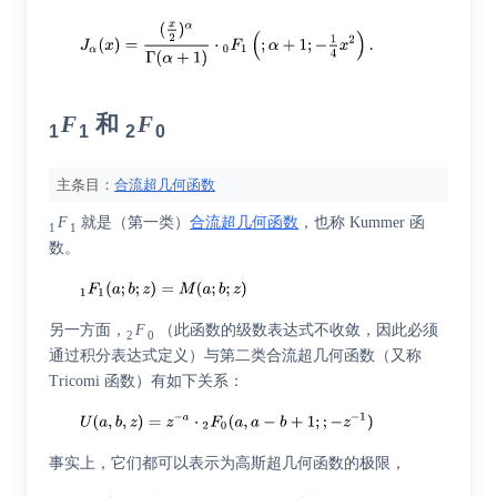
F
和
F
1
1
2
0
主条目：
合流超几何函数
F
就是（第一类）
合流超几何函数
，也称 Kummer 函
1
1
数。
另一方面，
F
（此函数的级数表达式不收敛，因此必须
2
0
通过积分表达式定义）与第二类合流超几何函数（又称
Tricomi 函数）有如下关系：
事实上，它们都可以表示为高斯超几何函数的极限，