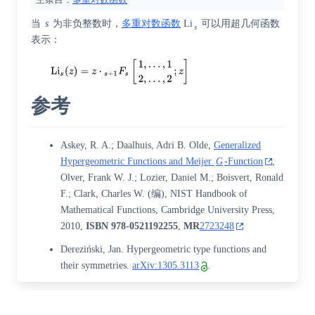
当
s
为非负整数时，
多重对数函数
Li
可以用超几何函数
s
表示：
参考
Askey, R. A.; Daalhuis, Adri B. Olde,
Generalized
Hypergeometric Functions and Meijer
G
-Function
,
Olver, Frank W. J.
; Lozier, Daniel M.; Boisvert, Ronald
F.; Clark, Charles W. (编),
NIST Handbook of
Mathematical Functions
, Cambridge University Press,
2010,
ISBN
978-0521192255
,
MR
2723248
Dereziński, Jan. Hypergeometric type functions and
their symmetries.
arXiv:1305.3113
.