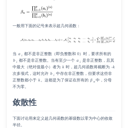
一般用下面的记号来表示超几何函数：
当
a
都不是非正整数（即负整数和 0）时，要求所有的
i
b
都不是非正整数。当有至少一个
a
是非正整数，且其
i
i
中最大（绝对值最小）者为
k
时，超几何函数将截断为
-k
次多项式，这时允许
b
中存在非正整数，但要求这些非
i
正整数都小于
k
。这都是为了保证在所有的
β
中，分母
n
不为零。
敛散性
下面讨论用来定义超几何函数的幂级数以零为中心的收敛
半径。