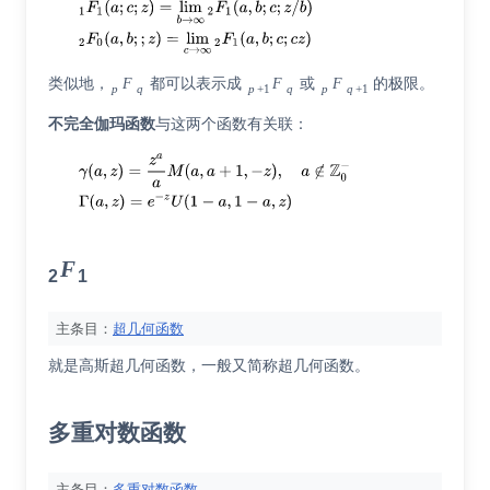
类似地，
F
都可以表示成
F
或
F
的极限。
p
q
p
+1
q
p
q
+1
不完全伽玛函数
与这两个函数有关联：
F
2
1
主条目：
超几何函数
就是高斯超几何函数，一般又简称超几何函数。
多重对数函数
主条目：
多重对数函数