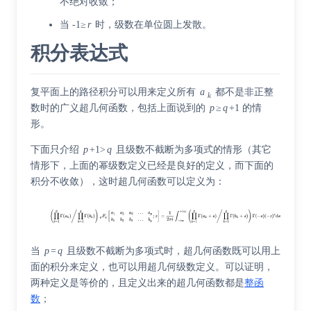
不绝对收敛；
当 -1≥
r
时，级数在单位圆上发散。
积分表达式
复平面上的路径积分可以用来定义所有
a
都不是非正整
k
数时的广义超几何函数，包括上面说到的
p
≥
q
+1 的情
形。
下面只介绍
p
+1>
q
且级数不截断为多项式的情形（其它
情形下，上面的幂级数定义已经是良好的定义，而下面的
积分不收敛），这时超几何函数可以定义为：
当
p
=
q
且级数不截断为多项式时，超几何函数既可以用上
面的积分来定义，也可以用超几何级数定义。可以证明，
两种定义是等价的，且定义出来的超几何函数都是
整函
数
；