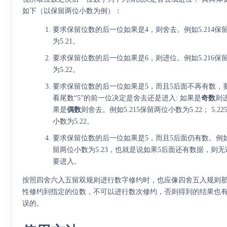
如下（以保留两位小数为例）：
要求保留位数的后一位如果是4，则舍去。例如5.214保
为5.21。
要求保留位数的后一位如果是6，则进位。例如5.216保
为5.22。
要求保留位数的后一位如果是5，而且5后面不再有数，
看尾数“5”的前一位决定是舍去还是进入: 如果是
奇数
则
果是
偶数
则舍去。例如5.215保留两位小数为5.22； 5.2
小数为5.22。
要求保留位数的后一位如果是5，而且5后面仍有数。例如5.
留两位小数为5.23，也就是说如果5后面还有数据，则
要进入。
按照四舍六入五留双规则进行数字修约时，也应像四舍五入规则
性修约到指定的位数，不可以进行数次修约，否则得到的结果也
误的。