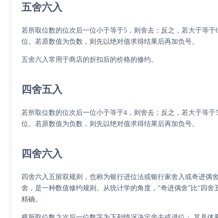
五舍六入
若所取位数的位次后一位小于等于5，则舍去；反之，若大于等于
位。若原数值为负数，则先以绝对值求得结果后再加负号。
五舍六入常用于商店的折扣后的价格的修约。
四舍五入
若所取位数的位次后一位小于等于4，则舍去；反之，若大于等于
位。若原数值为负数，则先以绝对值求得结果后再加负号。
四舍六入
四舍六入五留双规则，也称为银行进位法或银行家舍入或奇进偶
舍，是一种数值修约规则。从统计学的角度，“奇进偶舍”比“四舍
精确。
视所取位数之次后一位数字为下列情况决定舍去或进位： 其具体