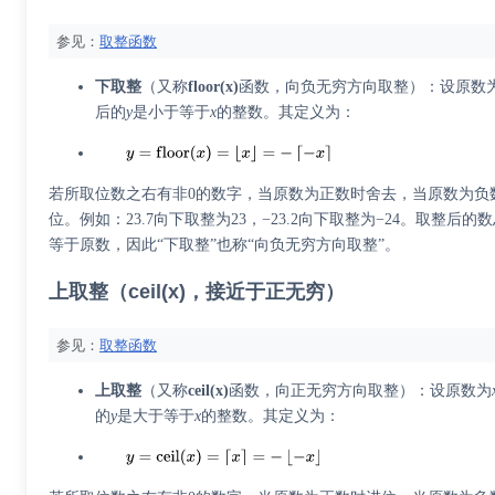
参见：
取整函数
下取整
（又称
floor(x)
函数，向负无穷方向取整）：设原数
后的
y
是小于等于
x
的整数。其定义为：
若所取位数之右有非0的数字，当原数为正数时舍去，当原数为负
位。例如：23.7向下取整为23，−23.2向下取整为−24。取整后的
等于原数，因此“下取整”也称“向负无穷方向取整”。
上取整（ceil(x)，接近于正无穷）
参见：
取整函数
上取整
（又称
ceil(x)
函数，向正无穷方向取整）：设原数为
的
y
是大于等于
x
的整数。其定义为：