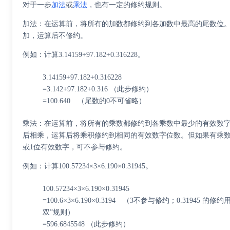
对于一步
加法
或
乘法
，也有一定的修约规则。
加法：在运算前，将所有的加数都修约到各加数中最高的尾数位
加，运算后不修约。
例如：计算3.14159+97.182+0.316228。
3.14159+97.182+0.316228
=3.142+97.182+0.316 （此步修约）
=100.640 （尾数的0不可省略）
乘法：在运算前，将所有的乘数都修约到各乘数中最少的有效数
后相乘，运算后将乘积修约到相同的有效数字位数。但如果有乘
或1位有效数字，可不参与修约。
例如：计算100.57234×3×6.190×0.31945。
100.57234×3×6.190×0.31945
=100.6×3×6.190×0.3194 （3不参与修约；0.31945 的修约
双”规则）
=596.6845548 （此步修约）