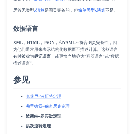
尽管无类型
λ演算
是图灵完备的，但
简单类型λ演算
不是。
数据语言
XML
，
HTML
，
JSON
，和
YAML
不符合图灵完备性，因
为他们通常用来表示结构化数据而不描述计算。这些语言
有时被称为
标记语言
，或更恰当地称为“容器语言”或“数据
描述语言”。
参见
克莱尼–波斯特定理
弗里德堡–穆奇尼克定理
波斯纳–罗宾逊定理
跳跃逆转定理