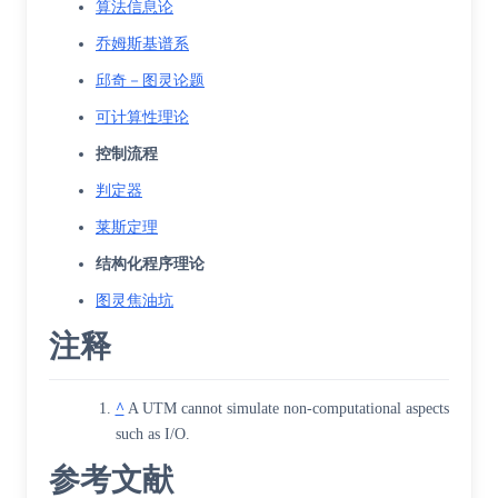
算法信息论
乔姆斯基谱系
邱奇－图灵论题
可计算性理论
控制流程
判定器
莱斯定理
结构化程序理论
图灵焦油坑
注释
^
A UTM cannot simulate non-computational aspects
such as
I/O
.
参考文献