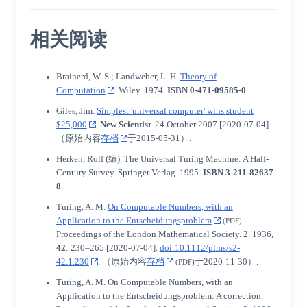
相关阅读
Brainerd, W. S.;
Landweber, L. H.
Theory of
Computation
. Wiley. 1974.
ISBN
0-471-09585-0
.
Giles, Jim.
Simplest 'universal computer' wins student
$25,000
.
New Scientist
. 24 October 2007
[
2020-07-04
]
.
（原始内容
存档
于2015-05-31）.
Herken, Rolf (编). The Universal Turing Machine: A Half-
Century Survey. Springer Verlag. 1995.
ISBN
3-211-82637-
8
.
Turing, A. M.
On Computable Numbers, with an
Application to the Entscheidungsproblem
.
(PDF)
Proceedings of the London Mathematical Society. 2. 1936,
42
: 230–265
[
2020-07-04
]
.
doi:10.1112/plms/s2-
42.1.230
. （原始内容
存档
于2020-11-30）.
(PDF)
Turing, A. M. On Computable Numbers, with an
Application to the Entscheidungsproblem: A correction.