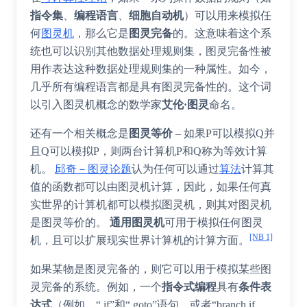
指令集
、
编程语言
、
细胞自动机
）可以用来模拟任
何
图灵机
，那么它是
图灵完备
的。这意味着这个系
统也可以识别其他数据处理规则集，图灵完备性被
用作表达这种数据处理规则集的一种属性。如今，
几乎所有编程语言都是具有图灵完备性的。这个词
以引入图灵机概念的数学家
艾伦·图灵
命名。
还有一个相关概念是
图灵等价
– 如果P可以模拟Q并
且Q可以模拟P，则两台计算机P和Q称为等效计算
机。
邱奇－图灵论题
认为任何可以通过
算法
计算其
值的函数都可以由图灵机计算，因此，如果任何真
实世界的计算机都可以模拟图灵机，则其对图灵机
是图灵等价的。
通用图灵机
可用于模拟任何图灵
[NB 1]
机，且可以扩展现实世界计算机的计算方面。
如果某物是图灵完备的，则它可以用于模拟某些图
灵完备的系统。例如，一个
指令式编程
具有
条件表
达式
（例如，“ if”和“ goto”语句，或者“branch if