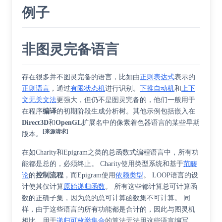
例子
非图灵完备语言
存在很多并不图灵完备的语言，比如由
正则表达式
表示的
正则语言
，通过
有限状态机
进行识别。
下推自动机
和
上下
文无关文法
更强大，但仍不是图灵完备的，他们一般用于
在程序
编译
的初期阶段生成分析树。其他示例包括嵌入在
Direct3D
和
OpenGL
扩展名中的像素着色器语言的某些早期
[来源请求]
版本。
在如Charity和Epigram之类的总函数式编程语言中，所有功
能都是总的，必须终止。 Charity使用类型系统和基于
范畴
论
的
控制流程
，而Epigram使用
依赖类型
。 LOOP语言的设
计使其仅计算
原始递归函数
。 所有这些都计算总可计算函
数的正确子集，因为总的总可计算函数集不可计算。 同
样，由于这些语言的所有功能都是合计的，因此与图灵机
相比，用于
递归可枚举集合
的算法无法用这些语言编写。