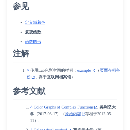
参见
定义域着色
复变函数
函数图形
注解
^
使用Lab色彩空间的样例：
example
（
页面存档备
份
，存于
互联网档案馆
）
参考文献
^
Color Graphs of Complex Functions
.
美利坚大
学
.
[
2017-03-17
]
. （
原始内容
存档于2012-05-
11）.