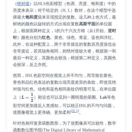
（
绝对值
）以HLS色彩模型（色调、亮度、饱和度）中的
亮度来表示；对于给定的（H, L）数对，在这个模型中选
择最大
饱和度
值来呈现指定的复数。这几种上色方式，最
鲜艳的颜色以旋转的方式出现在复数
高斯平面
的单位圆
上，根据面两种定义，1的六个六次方根（从1开始、
逆时
针
）颜色分别为
红色
、黄色、绿色、青蓝、蓝色和洋红。
此外，在这种配置上，两个非常接近的复数其亮度值也会
非常接近，若其辐角相同，则绝对值较大者，根据第一和
最后一种定义，其颜色会较浅；根据第二种定义，其颜色
会较深，反之亦然。
然而，HSL色彩空间在视觉上并不均匀，而导致在黄色、
青色和品红色表达的复数出现亮度差异的条纹，即使其绝
对值与红色、绿色和蓝色相同条纹仍明显可见，在单位圆
上（
）附近也可以见到一圈明显的晕圈。
Lab
等色
彩空间更加接近人类感知，可以校正HSL的不均匀问题，
[注 1]
使图像视觉上更准确、更加柔和
。
针对色相环复变函数图形，为了使图像具可比较性，
数学
函数数位图书馆
(The Digital Library of Mathematical