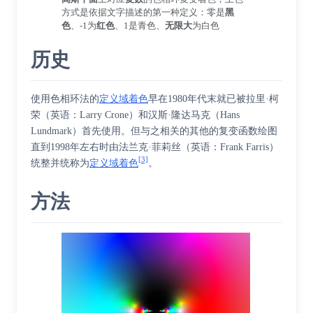
方式是依据文字描述的第一种定义：零是
黑
色
、-1为
红色
、1是青色、
无限大
为白色
历史
使用色相环法的
定义域着色
早在1980年代末就已被拉里·柯
荣（英语：
Larry Crone
）和汉斯·隆达马克（Hans
Lundmark）首先使用。但与之相关的其他的复变函数绘图
直到1998年左右时由法兰克·菲莉丝（英语：
Frank Farris
）
[3]
统整并统称为
定义域着色
。
方法