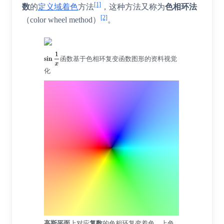
[1]
数
的
定义域着色
方法
，这种方法又称为
色相环
法
[2]
（
color wheel method
）
。
函数基于色相环复变函数图形的资料视觉
化
高斯平面
上对应
复数
的色相环复变着色，上色