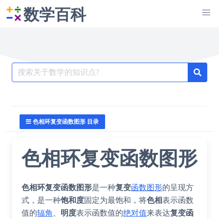
数学百科
Search
for:
色相环复变函数图形 目录
色相环复变函数图形
色相环复变函数图形
是一种
复变
函数图形
的呈现方
式，是一种
饱和度
固定为最饱和，将
色相
表示函数
值的
辐角
、
明度
表示函数值的
绝对值
来表达
复变函