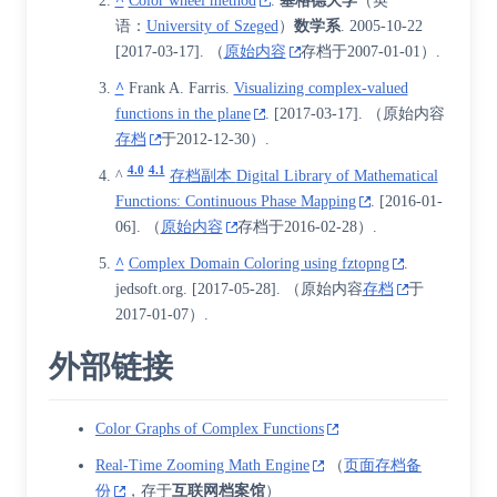
^
Color wheel method
.
塞格德大学
（
英
语
：
University of Szeged
）
数学系
. 2005-10-22
[
2017-03-17
]
. （
原始内容
存档于2007-01-01）.
^
Frank A. Farris.
Visualizing complex-valued
functions in the plane
.
[
2017-03-17
]
. （原始内容
存档
于2012-12-30）.
4.0
4.1
^
存档副本
Digital Library of Mathematical
Functions: Continuous Phase Mapping
.
[
2016-01-
06
]
. （
原始内容
存档于2016-02-28）.
^
Complex Domain Coloring using fztopng
.
jedsoft.org.
[
2017-05-28
]
. （原始内容
存档
于
2017-01-07）.
外部链接
Color Graphs of Complex Functions
Real-Time Zooming Math Engine
（
页面存档备
份
，存于
互联网档案馆
）