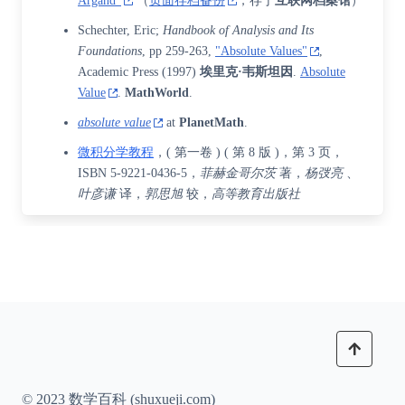
Argand"
（
页面存档备份
，存于
互联网档案馆
）
Schechter, Eric;
Handbook of Analysis and Its
Foundations
, pp 259-263,
"Absolute Values"
,
Academic Press (1997)
埃里克·韦斯坦因
.
Absolute
Value
.
MathWorld
.
absolute value
at
PlanetMath
.
微积分学教程
，( 第一卷 ) ( 第 8 版 )，第 3 页，
ISBN 5-9221-0436-5
，
菲赫金哥尔茨
著，
杨弢亮
、
叶彦谦
译，
郭思旭
较，
高等教育出版社
© 2023 数学百科 (shuxueji.com)