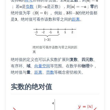
去掉
的
符号
所得的非负值。若
是
正数
，则
； 若
是
负数
（则
是正数），则
；
零
的
绝对值为零（
）。例如，
和
的绝对值都
是
。绝对值可看作该数和零之间的
距离
。
绝对值可视作该数与零之间的距
离
绝对值的定义也可以从实数扩展到
复数
、
四元数
、
有序环
、
域
、
向量空间
等范围。在数学和
物理
中，
绝对值与
量
、
距离
、
范数
等概念密切相关。
实数的绝对值