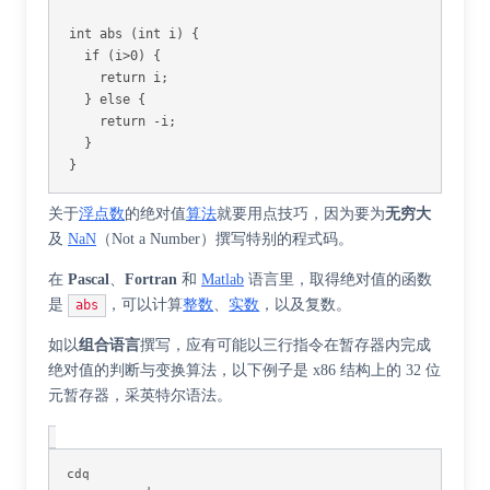
int
abs
(
int
i
)
{
if
(
i
>
0
)
{
return
i
;
}
else
{
return
-
i
;
}
}
关于
浮点数
的绝对值
算法
就要用点技巧，因为要为
无穷大
及
NaN
（Not a Number）撰写特别的程式码。
在
Pascal
、
Fortran
和
Matlab
语言里，取得绝对值的函数
是
，可以计算
整数
、
实数
，以及复数。
abs
如以
组合语言
撰写，应有可能以三行指令在暂存器内完成
绝对值的判断与变换算法，以下例子是 x86 结构上的 32 位
元暂存器，采英特尔语法。
cdq