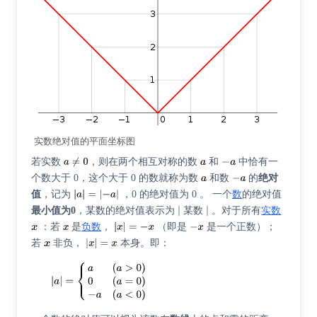
实数绝对值的平面坐标图
若实数
，则在两个相互对称的数
和
中恰有一
个数大于 0，这个大于 0 的数就称为数
和数
的
绝对
值
，记为
，0 的绝对值为 0 。 一个
数
的绝对值
最小值为0
，某数的绝对值表示为
某数
。对于所有
实数
：若
是
负数
，
（即是
是一个正数）；
若
非负，
本身。即：