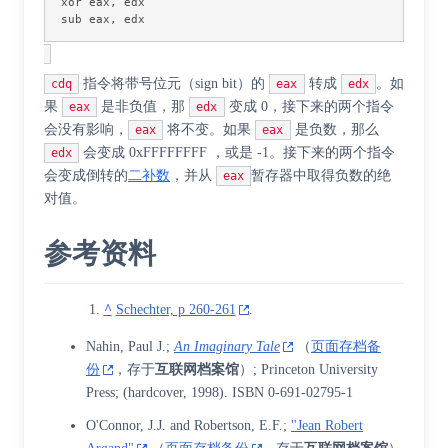
xor
eax
,
edx
sub
eax
,
edx
指令将带号位元（sign bit）的
转成
。如
cdq
eax
edx
果
是非负值，那
变成 0，接下来的两个指令
eax
edx
会没有影响，
将不变。如果
是负数，那么
eax
eax
会变成 0xFFFFFFFF ，或是 -1。接下来的两个指令
edx
会变成倒转的
二补数
，并从
暂存器中取得负数的绝
eax
对值。
参考资料
^
Schechter, p 260-261
.
Nahin, Paul J.;
An Imaginary Tale
（
页面存档备
份
，存于
互联网档案馆
）; Princeton University
Press; (hardcover, 1998).
ISBN 0-691-02795-1
O'Connor, J.J. and Robertson, E.F.;
"Jean Robert