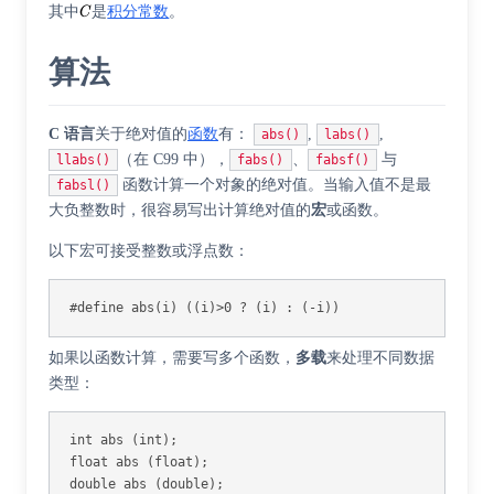
其中
是
积分常数
。
算法
C 语言
关于绝对值的
函数
有：
,
,
abs()
labs()
（在 C99 中），
、
与
llabs()
fabs()
fabsf()
函数计算一个对象的绝对值。当输入值不是最
fabsl()
大负整数时，很容易写出计算绝对值的
宏
或函数。
以下宏可接受整数或浮点数：
#define abs(i) ((i)>0 ? (i) : (-i))
如果以函数计算，需要写多个函数，
多载
来处理不同数据
类型：
int
abs
(
int
);
float
abs
(
float
);
double
abs
(
double
);