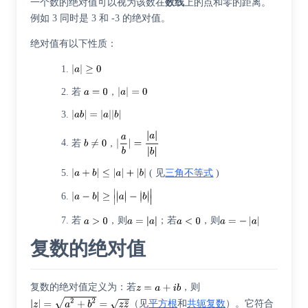
一个数的绝对值可以视为该数在
数线
上的点和零的距离。
例如 3 同时是 3 和 -3 的绝对值。
绝对值有以下性质：
若
，
若
，
( 见
三角不等式
)
若
，则
；若
，则
复数的绝对值
复数的绝对值定义为：若
，则
（见
平方根
和
共轭复数
）。它符合