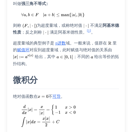
叫做
强三角不等式
）
则称
为
超度量域
，或称绝对值
不满足
阿基米德
[1]
性质
；反之则称
满足阿基米德性质。
。
超度量域的典型例子是
p进数
域。一般来说，值群在
里
的
赋值环
对应到超度量域，此时赋值与绝对值的关系由
给出，其中
；不同的
给出等价的拓
扑结构。
微积分
绝对值函数在
不
可导
。