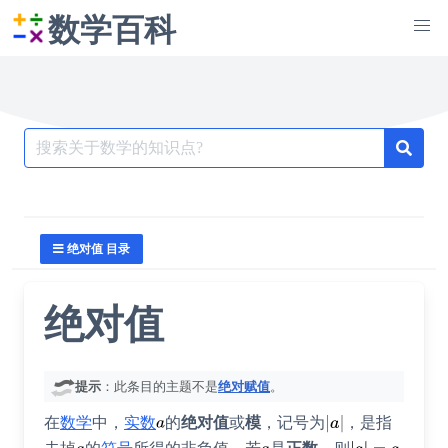
数学百科
Search
for:
绝对值 目录
绝对值
提示
：此条目的主题不是
绝对赋值
。
在
数学
中，
实数
的
绝对值
或
模
，记号为
，是指