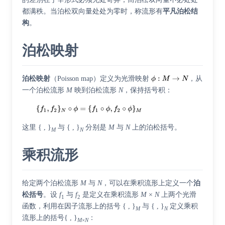
都满秩。当泊松双向量处处为零时，称流形有
平凡泊松结
构
。
泊松映射
泊松映射
（
Poisson map
）定义为光滑映射
，从
一个泊松流形
M
映到泊松流形
N
，保持括号积：
这里 { , }
与 { , }
分别是
M
与
N
上的泊松括号。
M
N
乘积流形
给定两个泊松流形
M
与
N
，可以在乘积流形上定义一个
泊
松括号
。设
f
与
f
是定义在乘积流形
M
×
N
上两个光滑
1
2
函数，利用在因子流形上的括号 { , }
与 { , }
定义乘积
M
N
流形上的括号{ , }
：
M
×
N