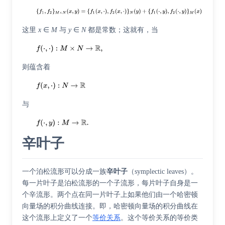
这里
x
∈
M
与
y
∈
N
都是常数；这就有，当
则蕴含着
与
辛叶子
一个泊松流形可以分成一族
辛叶子
（
symplectic leaves
）。
每一片叶子是泊松流形的一个子流形，每片叶子自身是一
个辛流形。两个点在同一片叶子上如果他们由一个哈密顿
向量场的
积分曲线
连接。即，哈密顿向量场的积分曲线在
这个流形上定义了一个
等价关系
。这个等价关系的等价类