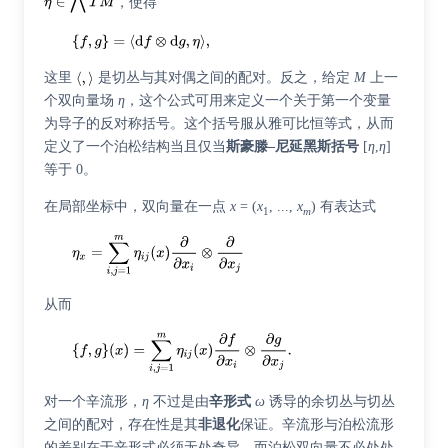
，使得
这里
是切丛与其对偶之间的配对。反之，给定
M
上一
个双向量场
η
，这个公式可用来定义一个关于第一个变量
为导子的反对称括号。这个括号服从雅可比恒等式，从而
定义了一个泊松结构当且仅当
斯豪滕–尼延黑斯括号
[
η
,
η
]
等于 0。
在局部坐标中，双向量在一点
x
= (
x
, ...,
x
) 有表达式
1
m
从而
对一个辛流形，
η
不过是由
辛形式
ω
诱导的余切丛与切丛
之间的配对，存在性是其
非退化
保证。辛流形与泊松流形
的差别在于辛形式必须无处奇异，而泊松双向量不必处处