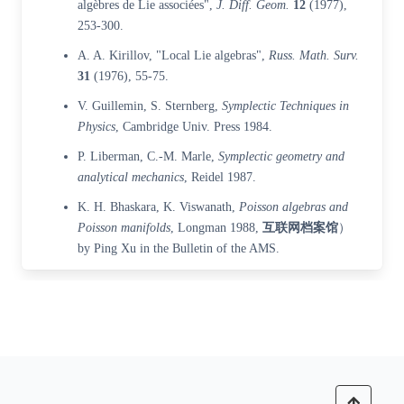
algèbres de Lie associées",
J. Diff. Geom.
12
(1977),
253-300.
A. A. Kirillov, "Local Lie algebras",
Russ. Math. Surv.
31
(1976), 55-75.
V. Guillemin, S. Sternberg,
Symplectic Techniques in
Physics
, Cambridge Univ. Press 1984.
P. Liberman, C.-M. Marle,
Symplectic geometry and
analytical mechanics
, Reidel 1987.
K. H. Bhaskara, K. Viswanath,
Poisson algebras and
Poisson manifolds
, Longman 1988,
互联网档案馆
）
by Ping Xu in the Bulletin of the AMS.