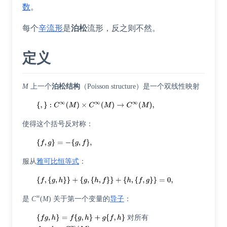
数
。
每个
辛流形
是
泊松
流形，反之则不然。
定义
M
上一个
泊松结构
（
Poisson structure
）是一个双线性映射
使得这个括号
反对称
：
服从
雅可比恒等式
：
∞
是
C
(
M
) 关于第一个变量的
导子
：
对所有