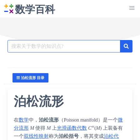
数学百科
Search
for:
泊松流形 目录
泊松流形
在
数学
中，
泊松流形
（
Poisson manifold
）是一个
微
∞
分流形
M
使得
M
上
光滑函数
代数
C
(
M
) 上装备有
一个
双线性映射
称为
泊松括号
，将其变成
泊松代