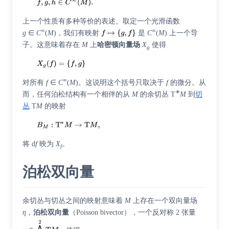
上一个性质有多种等价的表述。取定一个光滑函数
∞
∞
g
∈
C
(
M
)，我们有映射
是
C
(
M
) 上一个导
子。这意味着存在
M
上
哈密顿向量场
X
使得
g
∞
对所有
f
∈
C
(
M
)。这说明这个括号只取决于
f
的微分。从
∗
而，任何泊松结构有一个相伴的从
M
的余切丛 T
M
到
切
丛
T
M
的映射
将 d
f
映为
X
。
f
泊松双向量
余切丛与切丛之间的映射意味着
M
上存在一个
双向量
场
η
，
泊松双向量
（
Poisson bivector
），一个反对称 2 张量