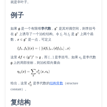
就是辛叶子。
例子
如果
是一个有限维
李代数
，
是其对偶空间，则李括号
在
上诱导了一个泊松结构。令
f
与
f
是
上两个函
1
2
数，
是一点，可定义
这里
，而 [ , ] 是李括号。如果
e
是李代数
k
上的局部坐标，则泊松双向量由
给出，这里
是李代数的
结构常数
（
structure
constant
）。
复结构