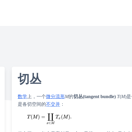
切丛
数学
上，一个
微分流形
M
的
切丛(tangent bundle)
T
(
M
)
是各切空间的
不交并
：