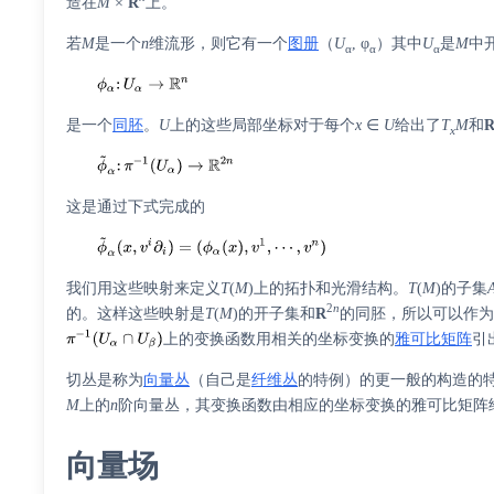
造在
M
×
R
上。
若
M
是一个
n
维流形，则它有一个
图册
（
U
, φ
）其中
U
是
M
中
α
α
α
是一个
同胚
。
U
上的这些局部坐标对于每个
x
∈
U
给出了
T
M
和
x
这是通过下式完成的
我们用这些映射来定义
T
(
M
)上的拓扑和光滑结构。
T
(
M
)的子集
2
n
的。这样这些映射是
T
(
M
)的开子集和
R
的同胚，所以可以作
上的变换函数用相关的坐标变换的
雅可比矩阵
引
切丛是称为
向量丛
（自己是
纤维丛
的特例）的更一般的构造的
M
上的
n
阶向量丛，其变换函数由相应的坐标变换的雅可比矩阵
向量场