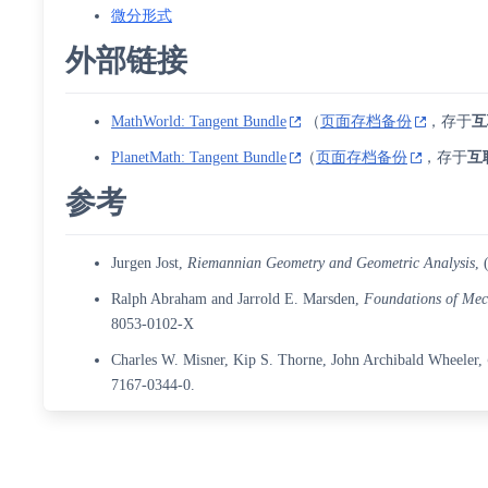
微分形式
外部链接
MathWorld: Tangent Bundle
（
页面存档备份
，存于
互
PlanetMath: Tangent Bundle
（
页面存档备份
，存于
互
参考
Jurgen Jost,
Riemannian Geometry and Geometric Analysis
,
Ralph Abraham
and Jarrold E. Marsden,
Foundations of Mec
8053-0102-X
Charles W. Misner, Kip S. Thorne, John Archibald Wheeler,
7167-0344-0
.