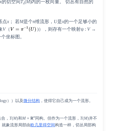
x
的切空间
T
(
M
)内的一枚向量。 切丛有自然的
x
基点
x
； 若
M
是个
n
维流形，
U
是
x
的一个足够小的
象
V
（
)），则存有一个映射ψ :
V
→
的一个坐标图。
topology））以及
微分结构
，使得它自己成为一个流形。
n
集合，
T
(
M
)和
M
×
R
同构。但作为一个流形，
T
(
M
)并不
。就象流形局部由
欧几里得空间
构造一样，切丛局部构