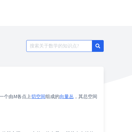
Search
for:
是一个由
M
各点上
切空间
组成的
向量丛
，其总空间