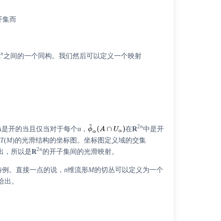
开集而
n
R
之间的一个同构。我们然后可以定义一个映射
2
n
A
是开的当且仅当对于每个α，
在
R
中是开
为
T
(
M
)的光滑结构的坐标图。坐标图定义域的交集
2
n
出，所以是
R
的开子集间的光滑映射。
特例。直接一点的说，
n
维流形
M
的切丛可以定义为一个
给出。