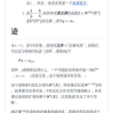
合）。而且，包含关系是一个
有界算子
。
若
则所有有
紧支撑
的函数
是
的元素，其中
。
迹
令
s
> ½。若
X
为开集，使得其
边界
G
"足够光滑"，则我们
可以定义映射
P
的
迹
（也即，
限制
)如下
也即，
u
限制到边界
G
上。一个可能的光滑条件是一致
，
m
≥
s
。 （但是注意，这个
矩阵迹
没有关系。）
这个迹映射
P
其定义域为
，而其像正好是
。如果要完全形式化，
P
首先定义在
无穷可微函数
上，并且
通过连续性扩展到整个
。注意取迹'失去了半个导
数'。
确定
的迹映射的像要困难很多，需要使用实插值这个