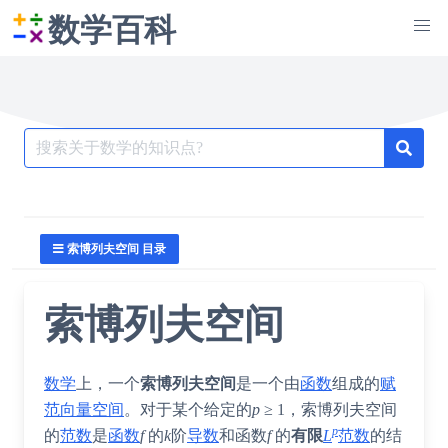
数学百科
Search
for:
索博列夫空间 目录
索博列夫空间
数学
上，一个
索博列夫空间
是一个由
函数
组成的
赋
范向量空间
。对于某个给定的
p
≥ 1，索博列夫空间
p
的
范数
是
函数
f
的
k
阶
导数
和函数
f
的
有限
L
范数
的结