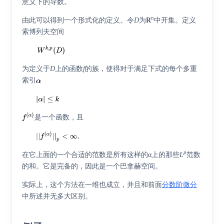
意义下的导数。
n
由此可以得到一个形式化的定义。令
D
为
R
中开集。定义
索博列夫空间
为定义于
D
上的函数
f
的族，使得对于满足下式的每个
多重
索引
是一个函数，且
p
在它上面的一个合适的范数是所有这样的α上的那些
L
范数
的和。它是完备的，因此是一个巴拿赫空间。
实际上，这个方法在一维也成立，并且和前面
分数阶微分
中所述并无多大区别。