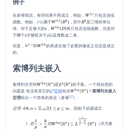
例子
在多维情况，有些结果不再成立，例如，
只包含连续
函数。例如，1/|
x
|属于
，其中
是三维的单位
球。对于足够大的
k
，
将只包含连续函数，但是对
于哪个
k
才够取决于
p
以及维数这二者。
1,∞
但是，
W
和
的表述在做了必要的修改之后还是成立
的。
索博列夫嵌入
索博列夫空间
是
的子集。一个很自然的
p
问题是:有没有其它的
L
空间
包含
？
索博列夫嵌入
[1]
定理
给出一个简单的表达（参看
）:
定理:令
且
。则如下命题成立:
若
则
（作为集