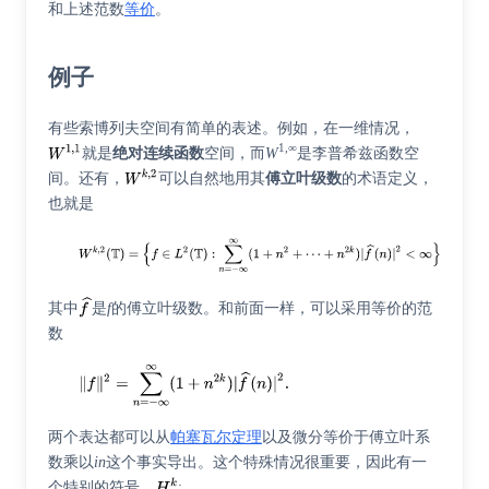
和上述范数
等价
。
例子
有些索博列夫空间有简单的表述。例如，在一维情况，
1,∞
就是
绝对连续函数
空间，而
W
是
李普希兹函数
空
间。还有，
可以自然地用其
傅立叶级数
的术语定义，
也就是
其中
是
f
的傅立叶级数。和前面一样，可以采用等价的范
数
两个表达都可以从
帕塞瓦尔定理
以及微分等价于傅立叶系
数乘以
in
这个事实导出。这个特殊情况很重要，因此有一
个特别的符号，
: