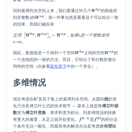
回到索博列夫空间上来，我们要通过对几个
的插值得
到非整数
s
的
。第一件事当然是看看这个可以给出一致
的结果，而我们确实有
定理:
，如果n是一个整数使得
n=tm。
因此，复插值是一个得到一个空间
之间的空间
的
一个连续统的一致的方法。而且，它给出了和分数阶微分
同样的空间（但参看
延拓算子
中的一个变化）。
多维情况
n
现在考虑在
R
及其子集上的索博列夫空间。从圆到
线
的变
化只涉及傅立叶公式的技术细节 — 基本上就是将
傅立叶级
数
变为
傅立叶变换
，将求和变为积分。到多维情况的转换
有更大的难度，从定义就开始变化。
是
的积分这
个条件无法一般化，而最简单的解决办法是考虑
分布理论