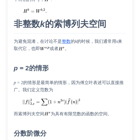
非整数
k
的索博列夫空间
为避免混淆，在讨论不是
整数
的
k
的时候，我们通常用
s
来
取代它，也即
或者
。
p
= 2的情形
p
= 2的情形是最简单的情形，因为傅立叶表述可以直接推
广。我们定义范数为
而索博列夫空间
为具有有限范数的函数的空间。
分数阶微分