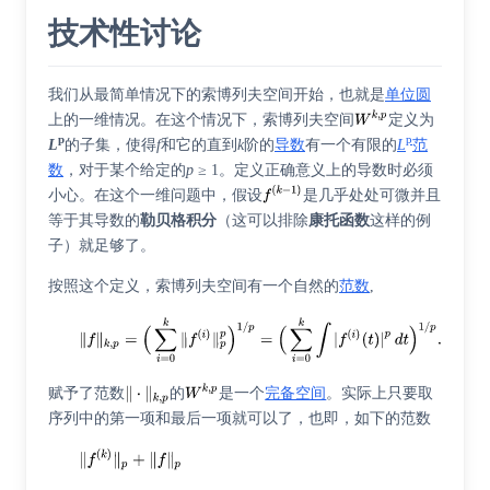
技术性讨论
我们从最简单情况下的索博列夫空间开始，也就是
单位圆
上的一维情况。在这个情况下，索博列夫空间
定义为
p
p
L
的子集，使得
f
和它的直到
k
阶的
导数
有一个有限的
L
范
数
，对于某个给定的
p
≥ 1。定义正确意义上的导数时必须
小心。在这个一维问题中，假设
是几乎处处可微并且
等于其导数的
勒贝格积分
（这可以排除
康托函数
这样的例
子）就足够了。
按照这个定义，索博列夫空间有一个自然的
范数
,
赋予了范数
的
是一个
完备空间
。实际上只要取
序列中的第一项和最后一项就可以了，也即，如下的范数