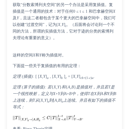
获取“分数索博列夫空间”的另一个办法是采用
复插值
。复
插值是一个通用的技术：对于任何0 ≤ t ≤ 1 和巴拿赫空间
X
及
Y
，且这二者都包含于某个更大的巴拿赫空间中，我们可
以创建“过渡空间”，记为[
X
,
Y
]
。（后面将会讨论到一个不
t
同的方法，所谓的实插值方法，它对于迹的分类的索博列
夫理论有重要的意义）。
这样的空间
X
和
Y
称为插值对。
下面提一些关于复插值的有用的定理：
定理 (插值):
[ [
X,Y
]
, [
X,Y
]
]
= [
X,Y
]
.
a
b
c
cb
+(1-
c
)
a
定理 (算子的插值): 若
{
X,Y
}
和
{
A,B
}
是插值对，并且若T是
一个线性映射，定义与X
+
Y到A
+
B中，使得T在X到A和Y到B
上连续，则T从
[
X,Y
]
到
[
A,B
]
上连续。并且有如下的插值不
t
t
等式：
参看:
Riesz-Thorin定理
。