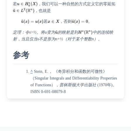
若
，我们可以一种自然的方式定义它的零延拓
，也就是
若
，否则
。
定理：令s>½。将u变为
的映射是到
中的连续映
射，当且仅当s不是形为n+½（对于某个整数n）。
参考
^
Stein, E.， 《奇异积分和函数的可微性》
（Singular Integrals and Differentiability Properties
of Functions），
普林斯顿大学出版社
(1970年)。
ISBN 0-691-08079-8