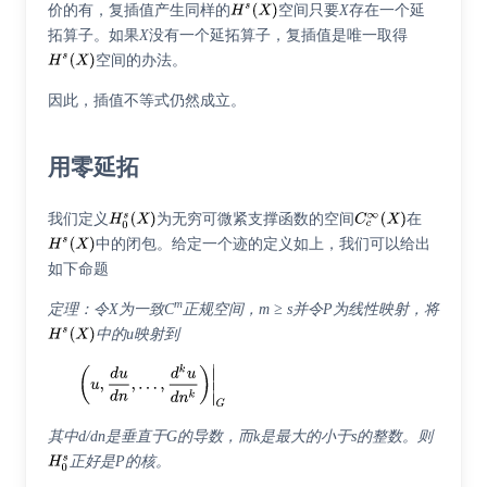
价的有，复插值产生同样的
空间只要
X
存在一个延
拓算子。如果
X
没有一个延拓算子，复插值是唯一取得
空间的办法。
因此，插值不等式仍然成立。
用零延拓
我们定义
为无穷可微紧支撑函数的空间
在
中的闭包。给定一个迹的定义如上，我们可以给出
如下命题
m
定理：令X为一致C
正规空间，m ≥ s并令P为线性映射，将
中的u映射到
其中d/dn是垂直于G的导数，而k是最大的小于s的整数。则
正好是P的核。