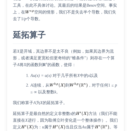
工具，在此不具体讨论。其最后的结果是
Besov空间
。事实
上，在
空间的情形，我们不是失去半个导数，我们失
去了1/
p
个导数。
延拓算子
若
X
是开域，其边界不是太不良（例如，如果其边界为流
形，或者满足更宽松但更奇特的“锥条件”）则存在一个算
n
子
A
将
X
的函数到
R
的函数，使得：
Au(x) = u(x)
对于几乎所有
X
中的
x
以及
A
连续，从
到
，对于任何1 ≤
p
≤ ∞ 以及整数
k
。
我们称算子
A
为
X
的延拓算子。
延拓算子是最自然的定义非整数
s
的
方法（我们不能
直接在
X
进行，因为取傅立叶变化是一个整体操作）。我们
定义
为：
u
属于
当且仅当
Au
属于
。等