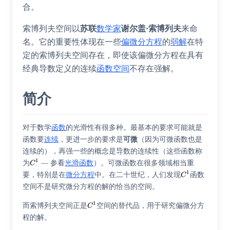
合。
索博列夫空间以
苏联
数学家
谢尔盖·索博列夫
来命
名。它的重要性体现在一些
偏微分方程
的
弱解
在特
定的索博列夫空间存在，即使该偏微分方程在具有
经典导数定义的连续
函数空间
不存在强解。
简介
对于数学
函数
的光滑性有很多种。最基本的要求可能就是
函数要
连续
，更进一步的要求是
可微
（因为可微函数也是
连续的），再强一些的概念是导数的连续性（这些函数称
为
— 参看
光滑函数
）。可微函数在很多领域相当重
要，特别是在
微分方程
中。在二十世纪，人们发现
函数
空间不是研究微分方程的解的恰当的空间。
而索博列夫空间正是
空间的替代品，用于研究偏微分方
程的解。