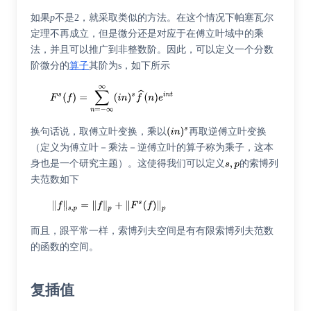
如果
p
不是2，就采取类似的方法。在这个情况下帕塞瓦尔
定理不再成立，但是微分还是对应于在傅立叶域中的乘
法，并且可以推广到非整数阶。因此，可以定义一个
分数
阶微分
的
算子
其阶为s，如下所示
换句话说，取傅立叶变换，乘以
再取逆傅立叶变换
（定义为傅立叶－乘法－逆傅立叶的算子称为
乘子
，这本
身也是一个研究主题）。这使得我们可以定义
的索博列
夫范数如下
而且，跟平常一样，索博列夫空间是有有限索博列夫范数
的函数的空间。
复插值