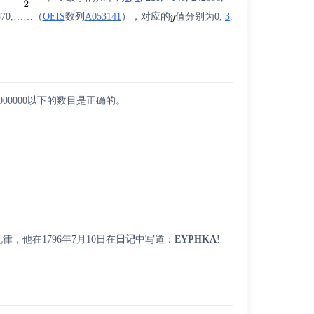
2870,……（
OEIS
数列
A053141
），对应的
值分别为0,
3
,
000000以下的数目是正确的。
律，他在1796年7月10日在
日记
中写道：
EYPHKA
!