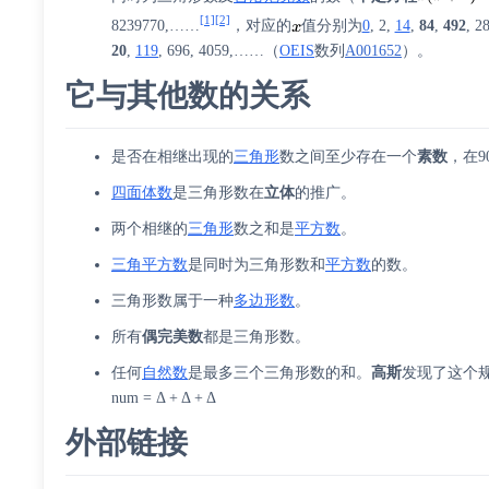
[1]
[2]
8239770,……
，对应的
值分别为
0
, 2,
14
,
84
,
492
, 
20
,
119
, 696, 4059,……（
OEIS
数列
A001652
）。
它与其他数的关系
是否在相继出现的
三角形
数之间至少存在一个
素数
，在9
四面体数
是三角形数在
立体
的推广。
两个相继的
三角形
数之和是
平方数
。
三角平方数
是同时为三角形数和
平方数
的数。
三角形数属于一种
多边形数
。
所有
偶
完美数
都是三角形数。
任何
自然数
是最多三个三角形数的和。
高斯
发现了这个规
num = Δ + Δ + Δ
外部链接