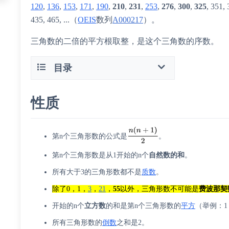
120
,
136
,
153
,
171
,
190
,
210
,
231
,
253
,
276
,
300
,
325
, 351, 
435, 465, ...（
OEIS
数列
A000217
）。
三角数的二倍的平方根取整，是这个三角数的序数。
目录
性质
第n个三角形数的公式是
。
第n个三角形数是从1开始的n个
自然数的和
。
所有大于3的三角形数都不是
质数
。
除了0，1，
3
，
21
，
55
以外，三角形数不可能是
费波那契
开始的n个
立方数
的和是第n个三角形数的
平方
（举例：1 + 8
所有三角形数的
倒数
之和是2。