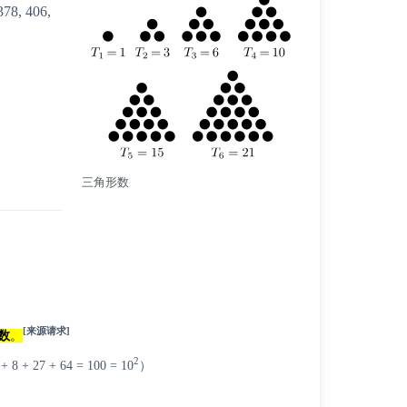
378, 406,
三角形数
[来源请求]
数
。
2
 + 27 + 64 = 100 = 10
）