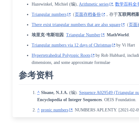
Hazewinkel, Michiel (编),
Arithmetic series
,
数学百科全
Triangular numbers
（
页面存档备份
，存于
互联网档
There exist triangular numbers that are also square
（
页面
埃里克·韦斯坦因
.
Triangular Number
.
MathWorld
.
Triangular numbers via 12 days of Christmas
by
Vi Hart
Hypertetrahedral Polytopic Roots
by Rob Hubbard, includin
dimensions, and some approximate formulae
参考资料
^
Sloane, N.J.A.
(编).
Sequence A029549 (Triangular num
Encyclopedia of Integer Sequences
. OEIS Foundation.
^
pronic numbers
. NUMBERS APLENTY.
[
2021-02-0