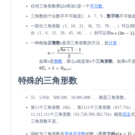
任何三角形数乘以8再加1是一个
平方数
。
三角数的个位数字不可能是2、4、7、9，
数字根
不可能是
一部分三角形数（3、10、21、36、55、78……）可以
分（1、6、15、28、45、66……）则可以用
一种检验
正整数
x
是否三角形数的方法，是
计算
：
如果
n
是
整数
，那么
x
就是第
n
个
三角形数
。如果
n
不
特殊的三角形数
55、5,050、500,500、50,005,000……都是三角形数。
第11个三角形数（66）、第1111个三角形数（617,716）、第1
11,111,111个三角形数（61,728,399,382,716）都是
回文
式
三角形数不是。
同时为三角形数及
普洛尼克数
的数（
不定方程