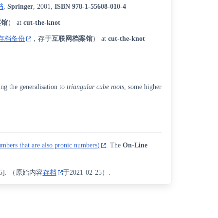
书
,
Springer
, 2001,
ISBN
978-1-55608-010-4
案馆
） at
cut-the-knot
存档备份
，存于
互联网档案馆
） at
cut-the-knot
g the generalisation to
triangular cube roots
, some higher
bers that are also pronic numbers)
. The
On-Line
5
]
. （原始内容
存档
于2021-02-25）.