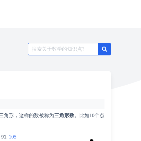
Search
for:
三角形，这样的数被称为
三角形数
。比如10个点
,
91
,
105
,