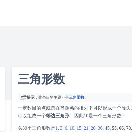
三角形数
提示
：此条目的主题不是
三角函数
。
一定数目的点或圆在等距离的排列下可以形成一个等边
可以组成一个
等边三角形
，因此10是一个三角形数：
头30个三角形数是
1
,
3
,
6
,
10
,
15
,
21
,
28
,
36
,
45
,
55
,
66
,
78