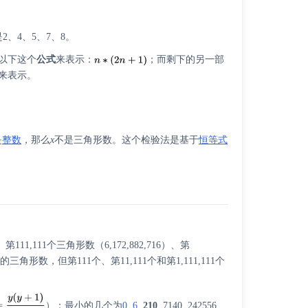
2、4、5、7、8。
用以下这个
公式
来表示：
；而剩下的另一部
来表示。
是
整数
，那么
x
不是三角形数。这个检验法是基于
恒等式
11,111个三角形数（6,172,882,716）、第
的三角形数，但第111个、第11,111个和第1,111,111个
）：最小的几个为
0
,
6
,
210
, 7140, 242556,