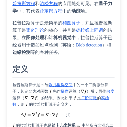
普拉斯方程
和
泊松方程
的应用随处可见。在
量子力
学
中，其代表
薛定谔方程
中的
动能
项。
拉普拉斯算子是最简单的
椭圆算子
，并且拉普拉斯
算子是
霍奇理论
的核心，并且是
德拉姆上同调
的结
果。在
图像处理
和
计算机视觉
中，拉普拉斯算子已
经被用于诸如
斑点检测
（
英语
：
Blob detection
）
和
边缘检测
等的各种任务。
定义
拉普拉斯算子是
n
维
欧几里得空间
中的一个二阶微分算
子，其定义为对函数
先作
梯度
运算（
）后，再作
散度
运算（
）的结果。因此如果
是
二阶可微
的
实函
数
，则
的拉普拉斯算子定义为：
── (1)
的拉普拉斯算子也是
笛卡儿坐标系
中的所有非混合二