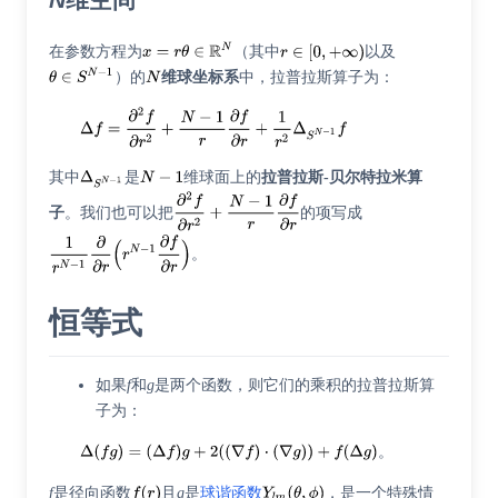
在参数方程为
（其中
以及
）的
维球坐标系
中，拉普拉斯算子为：
其中
是
维球面上的
拉普拉斯-贝尔特拉米算
子
。我们也可以把
的项写成
。
恒等式
如果
f
和
g
是两个函数，则它们的乘积的拉普拉斯算
子为：
。
f
是径向函数
且
g
是
球谐函数
，是一个特殊情