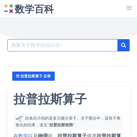
数学百科
Search
for:
拉普拉斯算子 目录
拉普拉斯算子
此条目介绍的是多元微分算子。关于图论中，该算子离
散化的结果，请见“
拉普拉斯矩阵
”。
在
数学
以及
物理
中，
拉普拉斯算子
或是
拉普拉斯算