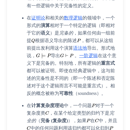
有一些逻辑中关于完备性的定义。
在
证明论
和相关的
数理逻辑
的领域中，一个
形式的
演算
相对于一个特定的逻辑（即相对
于它的
语义
）是
完备的
，如果任何由一组前
提
根据语义导出的陈述
，都可以从这组
前提出发利用这个演算
语法地
导出。形式地
说，
导出
。
一阶逻辑
在这个意
义下是完备的。特别地，所有逻辑的
重言式
都可以被证明。即使在经典逻辑中，这与前
述的完备性是不同的（即一个陈述和否定陈
述对于这个逻辑而言不可能是重言式）。相
反的概念被称为
可靠性
（
soundness
）。
在
计算复杂度理论
中，一个问题
对于一个
复杂度类
，在某个给定类型的归约下是
完
全的
（
完备 (复杂度)
），如果
在
中，并且
中的任何问题利用该归约都可以化归到