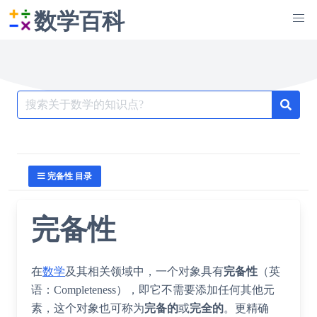
数学百科
Search
for:
完备性 目录
完备性
在
数学
及其相关领域中，一个对象具有
完备性
（英
语：
Completeness
），即它不需要添加任何其他元
素，这个对象也可称为
完备的
或
完全的
。更精确