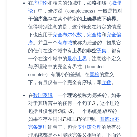
在
序理论
和相关的领域中，如
格
和
畴
（
域理
论
）中，
全序性
（
completeness
）一般是指对
于
偏序集
存在某个特定的
上确界
或
下确界
。
值得特别注意的是，这个概念在特定的情况
下也应用于
完全布尔代数
，
完全格
和
完全偏
序
。并且一个
有序域
被称为
完全的
，如果它
的任何在这个域中有
上界
的
非空
子集
，都有
一个在这个域中的
最小上界
；注意这个定义
与序理论中的
完全有界性
（
bounded
complete
）有细小的差别。在
同构
的意义
下，有且仅有一个完全有序域，即
实数
。
在
数理逻辑
，一个
理论
被称为
完备的
，如果
对于其
语言
中的任何一个
句子
，这个理论
包括且仅包括
或
。一个系统是
相容的
，
如果不存在同时
和非
的证明。
哥德尔不
完备定理
证明了，包含
皮亚诺公理
的所有公
理系统都是不可能既完备又相容的。下面还