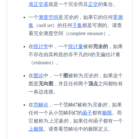
准正交基
就是一个完全而且
正交
的集合。
一个
测度空间
是
完全的
，如果它的任何
零测
集
（
null set
）的任何
子集
都是可测的。请查
看
完全测度空间
（
complete measure
）。
在
统计学
中，一个
统计量
被称
完全的
，如果
不存在由其构造的非平凡的0的
无偏估计量
（
estimator
）。
在
图论
中，一个
图
被称为
完全的
，如果这个
图是
无向图
，并且任何两个
顶点
之间都恰有
一条边连接。
在
范畴论
，一个范畴
被称为
完备的
，如果
任何一个从小范畴到
的
函子
都有
极限
。而
它被称为
上完备的
，如果任何函子都有一个
上极限
。请查看范畴论中的极限定义。