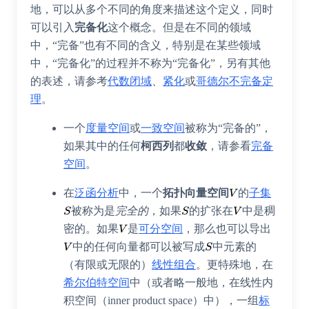
地，可以从多个不同的角度来描述这个定义，同时
可以引入
完备化
这个概念。但是在不同的领域
中，“完备”也有不同的含义，特别是在某些领域
中，“完备化”的过程并不称为“完备化”，另有其他
的表述，请参考
代数闭域
、
紧化
或
哥德尔不完备定
理
。
一个
度量空间
或
一致空间
被称为“完备的”，
如果其中的任何
柯西列
都
收敛
，请参看
完备
空间
。
在
泛函分析
中，一个
拓扑向量空间
的
子集
被称为是
完全的
，如果
的扩张在
中是稠
密的。如果
是
可分空间
，那么也可以导出
中的任何向量都可以被写成
中元素的
（有限或无限的）
线性组合
。更特殊地，在
希尔伯特空间
中（或者略一般地，在
线性内
积空间
（
inner product space
）中），一组
标