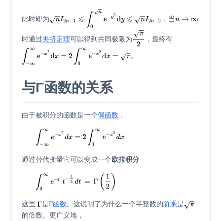
此时即为
，当
时通过
夹挤定理
可以得到共同极限为
，最终有
。
与Γ函数的关系
由于被积分的函数是一个
偶函数
，
通过替代变量它可以变成一个
欧拉积分
这里
是
Γ函数
。这说明了为什么一个半整数的
阶乘
是
的倍数。更广义地，