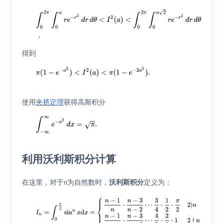
，
得到
使用
夹挤定理
获得高斯积分
利用沃利斯积分计算
在这里，对于
n
为自然数时，
沃利斯积分
定义为：