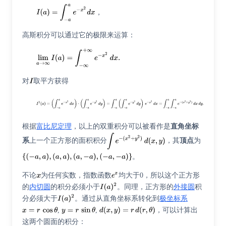
，
高斯积分可以通过它的极限来运算：
对
取平方获得
根据
富比尼定理
，以上的双重积分可以被看作是
直角坐标
系
上一个正方形的面积积分
，其
顶点
为
。
不论
为任何实数，指数函数
均大于0，所以这个正方形
的
内切圆
的积分必须小于
。同理，正方形的
外接圆
积
分必须大于
。通过从直角坐标系转化到
极坐标系
,
,
，可以计算出
这两个圆面的积分：