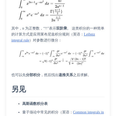
其中，n 为正整数，“!!”表示
双阶乘
。 这类积分的一种简单
的计算方式是应用
莱布尼兹积分规则
（
英语
：
Leibniz
integral rule
）
对参数进行微分：
也可以先
分部积分
，然后找出
递推关系
之后求解。
另见
高斯函数积分表
量子场论中常见的积分
（
英语
：
Common integrals in