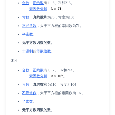
合数
，
正约数
有1、3、71和213。
素因数分解
，
。
亏数
，
真约数和
为75，亏度为138
不寻常数
，大于平方根的素因数为71。
半素数
。
无平方数因数的数
。
十进制
的
等数位数
。
214
合数
，
正约数
有1、2、107和214。
素因数分解
，
。
亏数
，
真约数和
为110，亏度为104
不寻常数
，大于平方根的素因数为107。
半素数
。
无平方数因数的数
。