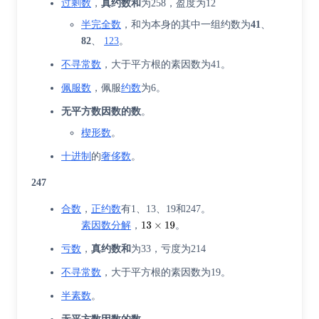
过剩数
，
真约数和
为258，盈度为12
半完全数
，和为本身的其中一组约数为
41
、
82
、
123
。
不寻常数
，大于平方根的素因数为41。
佩服数
，佩服
约数
为6。
无平方数因数的数
。
楔形数
。
十进制
的
奢侈数
。
247
合数
，
正约数
有1、13、19和247。
素因数分解
，
。
亏数
，
真约数和
为33，亏度为214
不寻常数
，大于平方根的素因数为19。
半素数
。