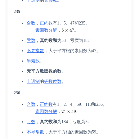
十进制
的
奢侈数
。
235
合数
，
正约数
有1、5、47和235。
素因数分解
，
。
亏数
，
真约数和
为53，亏度为182
不寻常数
，大于平方根的素因数为47。
半素数
。
无平方数因数的数
。
十进制
的
等数位数
。
236
合数
，
正约数
有1、2、4、59、118和236。
素因数分解
，
。
亏数
，
真约数和
为184，亏度为52
不寻常数
，大于平方根的素因数为59。