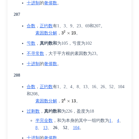
十进制
的
奢侈数
。
207
合数
，
正约数
有1、3、9、23、69和207。
素因数分解
，
。
亏数
，
真约数和
为105，亏度为102
不寻常数
，大于平方根的素因数为23。
十进制
的
奢侈数
。
208
合数
，
正约数
有1、2、4、8、13、16、26、52、104
和208。
素因数分解
，
。
过剩数
，
真约数和
为226，盈度为18
半完全数
，和为本身的其中一组约数为
1
、
4
、
8
、
13
、
26
、
52
、
104
。
十进制
的
奢侈数
。