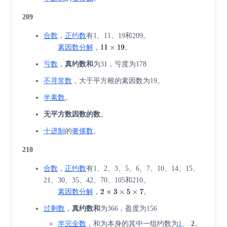
209
合数
，
正约数
有1、11、19和209。
素因数分解
，
。
亏数
，
真约数和
为31，亏度为178
不寻常数
，大于平方根的素因数为19。
半素数
。
无平方数因数的数
。
十进制
的
奢侈数
。
210
合数
，
正约数
有1、2、3、5、6、7、10、14、15、
21、30、35、42、70、105和210。
素因数分解
，
。
过剩数
，
真约数和
为366，盈度为156
半完全数
，和为本身的其中一组约数为
1
、
2
、