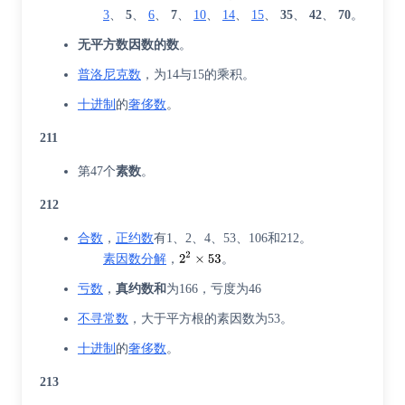
3
、
5
、
6
、
7
、
10
、
14
、
15
、
35
、
42
、
70
。
无平方数因数的数
。
普洛尼克数
，为14与15的乘积。
十进制
的
奢侈数
。
211
第47个
素数
。
212
合数
，
正约数
有1、2、4、53、106和212。
素因数分解
，
。
亏数
，
真约数和
为166，亏度为46
不寻常数
，大于平方根的素因数为53。
十进制
的
奢侈数
。
213