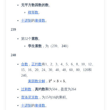
无平方数因数的数
。
楔形数
。
十进制
的
奢侈数
。
239
第52个
素数
。
孪生素数
，为（239、
241
）
240
合数
，
正约数
有1、2、3、4、5、6、8、10、12、
15、16、20、24、30、40、48、60、80、120和
240。
素因数分解
，
。
过剩数
，
真约数和
为504，盈度为264
普洛尼克数
，为15与16的乘积。
十进制
的
奢侈数
。