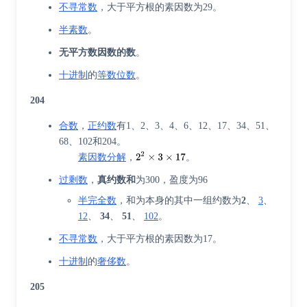
不寻常数
，大于平方根的素因数为29。
半素数
。
无平方数因数的数
。
十进制
的
等数位数
。
204
合数
，
正约数
有1、2、3、4、6、12、17、34、51、
68、102和204。
素因数分解
，
。
过剩数
，
真约数和
为300，盈度为96
半完全数
，和为本身的其中一组约数为
2
、
3
、
12
、
34
、
51
、
102
。
不寻常数
，大于平方根的素因数为17。
十进制
的
奢侈数
。
205