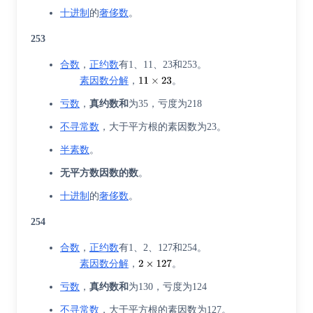
十进制
的
奢侈数
。
253
合数
，
正约数
有1、11、23和253。
素因数分解
，
。
亏数
，
真约数和
为35，亏度为218
不寻常数
，大于平方根的素因数为23。
半素数
。
无平方数因数的数
。
十进制
的
奢侈数
。
254
合数
，
正约数
有1、2、127和254。
素因数分解
，
。
亏数
，
真约数和
为130，亏度为124
不寻常数
，大于平方根的素因数为127。