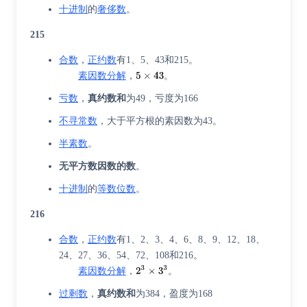
十进制
的
奢侈数
。
215
合数
，
正约数
有1、5、43和215。
素因数分解
，
。
亏数
，
真约数和
为49，亏度为166
不寻常数
，大于平方根的素因数为43。
半素数
。
无平方数因数的数
。
十进制
的
等数位数
。
216
合数
，
正约数
有1、2、3、4、6、8、9、12、18、
24、27、36、54、72、108和216。
素因数分解
，
。
过剩数
，
真约数和
为384，盈度为168