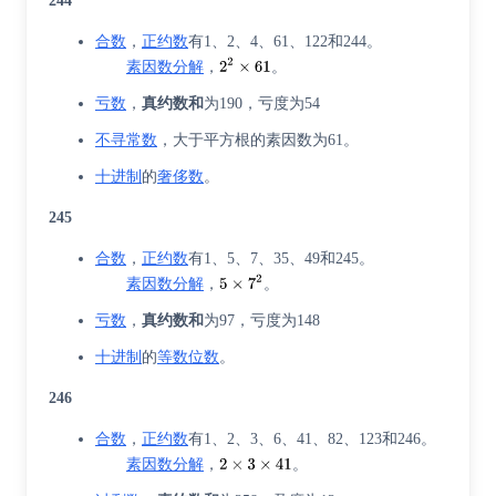
244
合数
，
正约数
有1、2、4、61、122和244。
素因数分解
，
。
亏数
，
真约数和
为190，亏度为54
不寻常数
，大于平方根的素因数为61。
十进制
的
奢侈数
。
245
合数
，
正约数
有1、5、7、35、49和245。
素因数分解
，
。
亏数
，
真约数和
为97，亏度为148
十进制
的
等数位数
。
246
合数
，
正约数
有1、2、3、6、41、82、123和246。
素因数分解
，
。