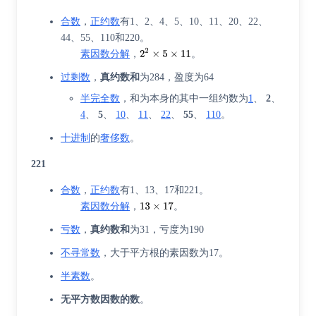
合数
，
正约数
有1、2、4、5、10、11、20、22、
44、55、110和220。
素因数分解
，
。
过剩数
，
真约数和
为284，盈度为64
半完全数
，和为本身的其中一组约数为
1
、
2
、
4
、
5
、
10
、
11
、
22
、
55
、
110
。
十进制
的
奢侈数
。
221
合数
，
正约数
有1、13、17和221。
素因数分解
，
。
亏数
，
真约数和
为31，亏度为190
不寻常数
，大于平方根的素因数为17。
半素数
。
无平方数因数的数
。