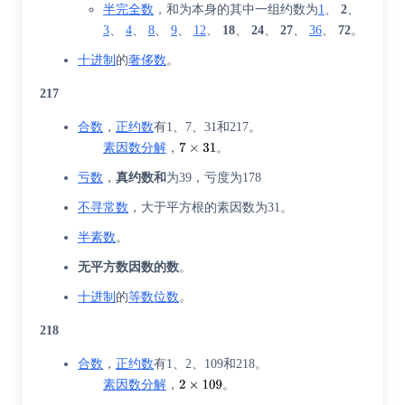
半完全数
，和为本身的其中一组约数为
1
、
2
、
3
、
4
、
8
、
9
、
12
、
18
、
24
、
27
、
36
、
72
。
十进制
的
奢侈数
。
217
合数
，
正约数
有1、7、31和217。
素因数分解
，
。
亏数
，
真约数和
为39，亏度为178
不寻常数
，大于平方根的素因数为31。
半素数
。
无平方数因数的数
。
十进制
的
等数位数
。
218
合数
，
正约数
有1、2、109和218。
素因数分解
，
。