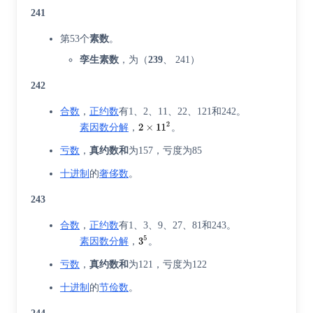
241
第53个
素数
。
孪生素数
，为（
239
、 241）
242
合数
，
正约数
有1、2、11、22、121和242。
素因数分解
，
。
亏数
，
真约数和
为157，亏度为85
十进制
的
奢侈数
。
243
合数
，
正约数
有1、3、9、27、81和243。
素因数分解
，
。
亏数
，
真约数和
为121，亏度为122
十进制
的
节俭数
。