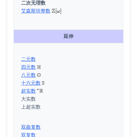
二次无理数
艾森斯坦整数
延伸
二元数
四元数
八元数
十六元数
超实数
大实数
上超实数
双曲复数
双复数