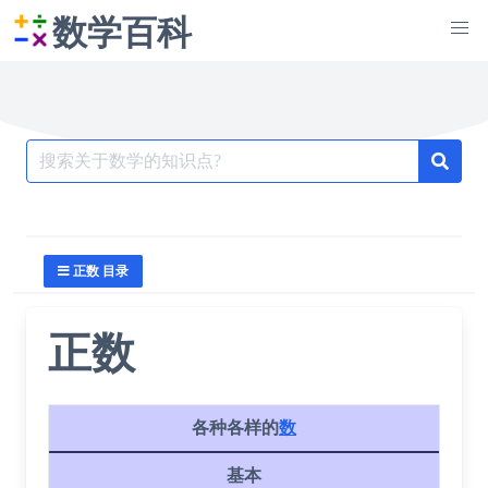
数学百科
Search
for:
正数 目录
正数
各种各样的
数
基本