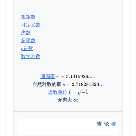
规矩数
可定义数
序数
超限数
p
进数
数学常数
圆周率
…
自然对数的底
…
虚数单位
无穷大
查
论
编