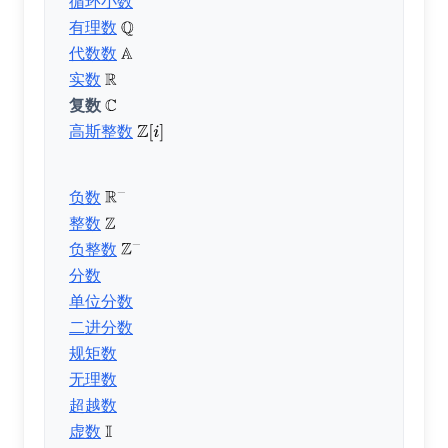
循环小数
有理数
代数数
实数
复数
高斯整数
负数
整数
负整数
分数
单位分数
二进分数
规矩数
无理数
超越数
虚数