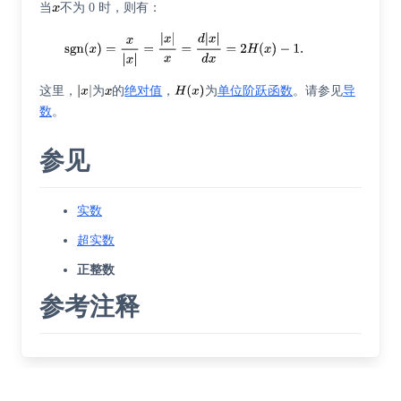
当
不为 0 时，则有：
这里，
为
的
绝对值
，
为
单位阶跃函数
。请参见
导
数
。
参见
实数
超实数
正整数
参考注释